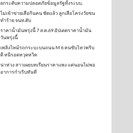
ยกระดับความปลอดภัยข้อมูลรัฐทั้งระบบ.
ไม่เข้าข่าย​เสือกินคน ชัดแล้ว ลูกเสือโคร่งวัยซน
ทำร้าย จนท.ดับ
ราคาน้ำมันพรุ่งนี้ 7 ส.ค.69 อัปเดตราคาน้ำมัน
วันพรุ่งนี้
เพลิงไหม้รถกระบะบนถนน M 6 คนขับไหวพริบ
ดี หนีรอดหวุดหวิด
น่าห่วง สาวเผยบทเรียนราคาแพง แค่นอนไม่พอ
อาการกำเริบทันที