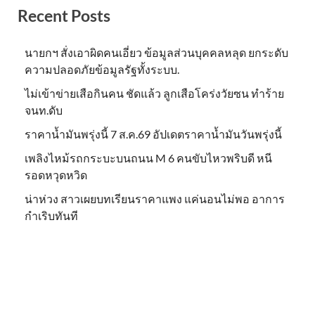
Recent Posts
นายกฯ สั่งเอาผิดคนเอี่ยว ข้อมูลส่วนบุคคลหลุด ยกระดับ
ความปลอดภัยข้อมูลรัฐทั้งระบบ.
ไม่เข้าข่าย​เสือกินคน ชัดแล้ว ลูกเสือโคร่งวัยซน ทำร้าย
จนท.ดับ
ราคาน้ำมันพรุ่งนี้ 7 ส.ค.69 อัปเดตราคาน้ำมันวันพรุ่งนี้
เพลิงไหม้รถกระบะบนถนน M 6 คนขับไหวพริบดี หนี
รอดหวุดหวิด
น่าห่วง สาวเผยบทเรียนราคาแพง แค่นอนไม่พอ อาการ
กำเริบทันที