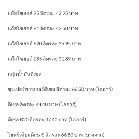
แก๊สโซฮอล์ 95 ลิตรละ 42.95 บาท
แก๊สโซฮอล์ 91 ลิตรละ 42.58 บาท
แก๊สโซฮอล์ E20 ลิตรละ 35.95 บาท
แก๊สโซฮอล์ E85 ลิตรละ 31.89 บาท
กลุ่มน้ำมันดีเซล
ซุปเปอร์พาวเวอร์ดีเซล ลิตรละ 66.30 บาท (โออาร์)
ดีเซล ลิตรละ 44.40 บาท (โออาร์)
ดีเซล B20 ลิตรละ 37.40 บาท (โออาร์)
ไฮพรีเมี่ยมดีเซลS ลิตรละ 66.80 บาท (บางจาก)