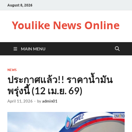
August 8, 2026
Youlike News Online
MAIN MENU
NEWS
ประกาศแล้ว!! ราคาน้ำมัน
พรุ่งนี้ (12 เม.ย. 69)
April 11, 2026
-
by
admin01