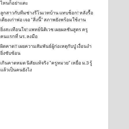
ไหนก็อย่าแตะ
ลูกสาวกับทีมช่างรีโนเวทบ้าน แทบช็อก! หลังรื้อ
เตียงเก่าพ่อ เจอ “สิ่งนี้” สภาพยังพร้อมใช้งาน
ยิ่งสะเทือนใจ! แพทย์นิติเวช เผยผลชันสูตร ครู
คนเเรกที่ นร. ลงมือ
ผิดคาด!! เผยความสัมพันธ์ผู้ก่อเหตุกับปู่ เงื่อนงำ
ยิ่งซับซ้อน
เกินคาดหมด นิสัยแท้จริง “ครูหมวย” เหยื่อ ม.3 รู้
แล้วเป็นคนยังไง