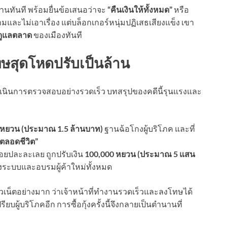
้านทันที พร้อมยื่นข้อเสนอว่าจะ
“คืนเงินให้ทั้งหมด”
หรือ
และไม่เอาเรื่อง แต่บล็อกเกอร์หนุ่มปฏิเสธเสียงแข็ง เขา
ดูแลตลาด
ของเมืองทันที
ทษสุดโหดปรับเป็นล้าน
และดำเนินการตรวจสอบอย่างรวดเร็ว บทสรุปของคดีนี้รุนแรงและ
 หยวน (ประมาณ 1.5 ล้านบาท)
ฐานฉ้อโกงผู้บริโภค และที่
้ตลอดชีวิต”
ยปละละเลย ถูกปรับเงิน
100,000 หยวน (ประมาณ 5 แสน
ุงระบบและอบรมผู้ค้าใหม่ทั้งหมด
เน็ตอย่างมาก ว่าเจ้าหน้าที่ทำงานรวดเร็วและลงโทษได้
รียบผู้บริโภคอีก การซื้อกุ้งครั้งนี้จึงกลายเป็นตำนานที่