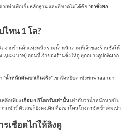
ถ่ายทำเพื่อเก็บหลักฐาน และที่ขาดไม่ได้คือ
“ตาชั่งพก
ไปไหน 1 โล?
นิดจากร้านค้าแห่งหนึ่ง รวมน้ำหนักตามที่เจ้าของร้านชั่งให้
2,800 บาท) ตอนที่เจ้าของร้านชั่งให้ดู ทุกอย่างดูปกติมาก
่า
“น้ำหนักมันเบาเกินจริง”
เขาจึงหยิบตาชั่งพกพาออกมา
บเหลือเพียง
เกือบ 4 กิโลกรัมเท่านั้น
เท่ากับว่าน้ำหนักหายไป
อความชัวร์ ตัวเลขก็ยังคงเดิม คือเขาโดนโกงตาชั่งเข้าเต็มเปา
เชือดไก่ให้ลิงดู