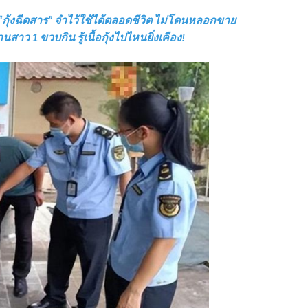
ด” vs “กุ้งฉีดสาร” จำไว้ใช้ได้ตลอดชีวิต ไม่โดนหลอกขาย
นสาว 1 ขวบกิน รู้เนื้อกุ้งไปไหนยิ่งเคือง!