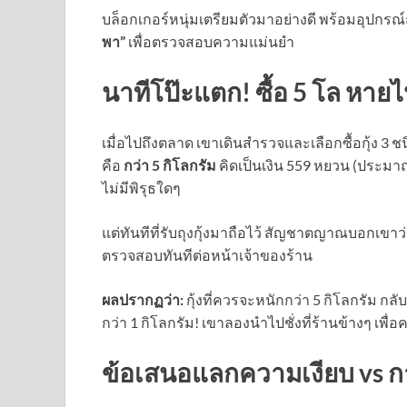
บล็อกเกอร์หนุ่มเตรียมตัวมาอย่างดี พร้อมอุปกรณ์
พา”
เพื่อตรวจสอบความแม่นยำ
นาทีโป๊ะแตก! ซื้อ 5 โล หาย
เมื่อไปถึงตลาด เขาเดินสำรวจและเลือกซื้อกุ้ง 3 ช
คือ
กว่า 5 กิโลกรัม
คิดเป็นเงิน 559 หยวน (ประมาณ 
ไม่มีพิรุธใดๆ
แต่ทันทีที่รับถุงกุ้งมาถือไว้ สัญชาตญาณบอกเขาว
ตรวจสอบทันทีต่อหน้าเจ้าของร้าน
ผลปรากฏว่า:
กุ้งที่ควรจะหนักกว่า 5 กิโลกรัม กลั
กว่า 1 กิโลกรัม! เขาลองนำไปชั่งที่ร้านข้างๆ เพื่
ข้อเสนอแลกความเงียบ vs การ