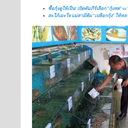
ซื้อกุ้งดูให้เป็น! เปิดคัมภีร์เลือก “กุ้งส
สะใภ้เอะใจ แม่สามีต้ม “เปลือกกุ้ง” ให้หลา