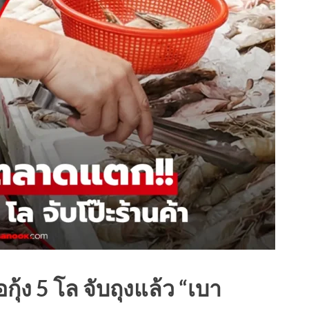
กุ้ง 5 โล จับถุงแล้ว “เบา