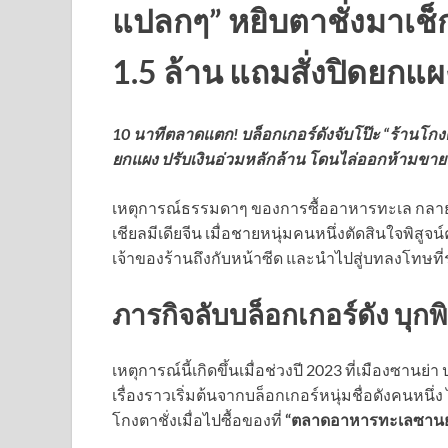
แปลกๆ” หยิบตาชั่งมาเช็
1.5 ล้าน แถมสั่งปิดยกแผ
10 นาทีตลาดแตก! บล็อกเกอร์ดังจับโป๊ะ “ร้านโกงตาช
ยกแผง ปรับเงินอ่วมหลักล้าน โดนไล่ออกห้ามขาย
เหตุการณ์ธรรมดาๆ ของการซื้ออาหารทะเล กลายเป็
เชียลมีเดียจีน เมื่อชายหนุ่มคนหนึ่งตัดสินใจพิสูจน์
เจ้าของร้านถึงกับหน้าซีด และนำไปสู่บทลงโทษที่รุ
ภารกิจลับบล็อกเกอร์ดัง บุก
เหตุการณ์นี้เกิดขึ้นเมื่อช่วงปี 2023 ที่เมืองซานย่
เรื่องราวเริ่มต้นจากบล็อกเกอร์หนุ่มชื่อดังคนหนึ
โกงตาชั่งเมื่อไปซื้อของที่
“ตลาดอาหารทะเลซานย