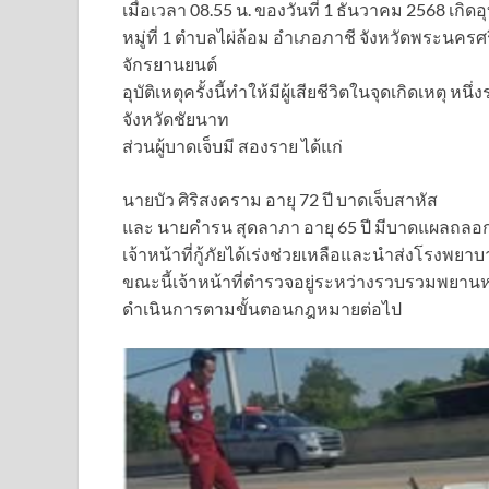
เมื่อเวลา 08.55 น. ของวันที่ 1 ธันวาคม 2568 เก
หมู่ที่ 1 ตำบลไผ่ล้อม อำเภอภาชี จังหวัดพระนครศ
จักรยานยนต์
อุบัติเหตุครั้งนี้ทำให้มีผู้เสียชีวิตในจุดเกิดเหต
จังหวัดชัยนาท
ส่วนผู้บาดเจ็บมี สองราย ได้แก่
นายบัว ศิริสงคราม อายุ 72 ปี บาดเจ็บสาหัส
และ นายคำรน สุดลาภา อายุ 65 ปี มีบาดแผลถล
เจ้าหน้าที่กู้ภัยได้เร่งช่วยเหลือและนำส่งโรงพย
ขณะนี้เจ้าหน้าที่ตำรวจอยู่ระหว่างรวบรวมพยานหล
ดำเนินการตามขั้นตอนกฎหมายต่อไป