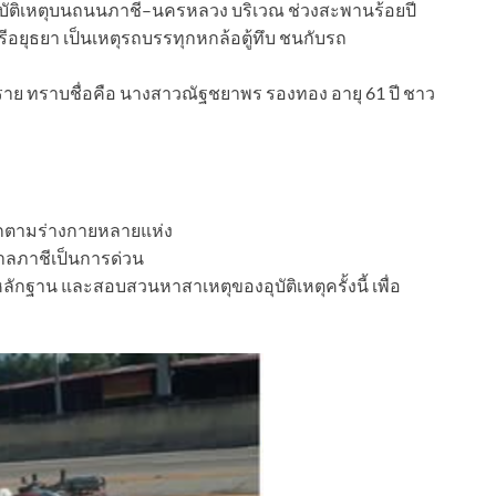
ิดอุบัติเหตุบนถนนภาชี–นครหลวง บริเวณ ช่วงสะพานร้อยปี
รีอยุธยา เป็นเหตุรถบรรทุกหกล้อตู้ทึบ ชนกับรถ
ุ หนึ่งราย ทราบชื่อคือ นางสาวณัฐชยาพร รองทอง อายุ 61 ปี ชาว
อกตามร่างกายหลายแห่ง
าบาลภาชีเป็นการด่วน
ักฐาน และสอบสวนหาสาเหตุของอุบัติเหตุครั้งนี้ เพื่อ