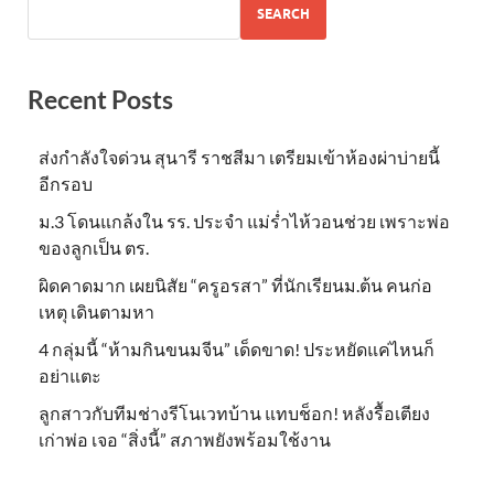
SEARCH
Recent Posts
ส่งกำลังใจด่วน สุนารี ราชสีมา เตรียมเข้าห้องผ่าบ่ายนี้
อีกรอบ
ม.3 โดนแกล้งใน รร. ประจำ แม่ร่ำไห้วอนช่วย เพราะพ่อ
ของลูกเป็น ตร.
ผิดคาดมาก เผยนิสัย “ครูอรสา” ที่นักเรียนม.ต้น คนก่อ
เหตุ เดินตามหา
4 กลุ่มนี้ “ห้ามกินขนมจีน” เด็ดขาด! ประหยัดแค่ไหนก็
อย่าแตะ
ลูกสาวกับทีมช่างรีโนเวทบ้าน แทบช็อก! หลังรื้อเตียง
เก่าพ่อ เจอ “สิ่งนี้” สภาพยังพร้อมใช้งาน