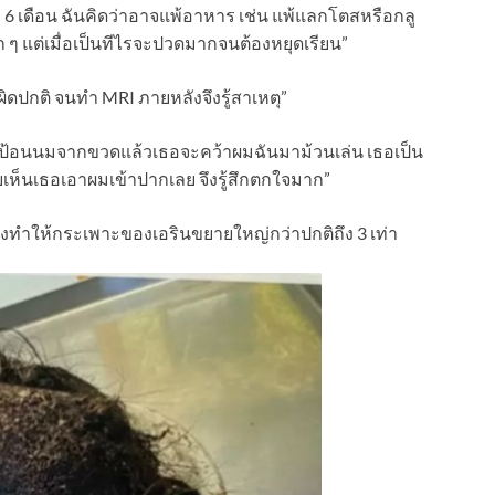
บ 6 เดือน ฉันคิดว่าอาจแพ้อาหาร เช่น แพ้แลกโตสหรือกลู
 ๆ แต่เมื่อเป็นทีไรจะปวดมากจนต้องหยุดเรียน”
ิดปกติ จนทำ MRI ภายหลังจึงรู้สาเหตุ”
นป้อนนมจากขวดแล้วเธอจะคว้าผมฉันมาม้วนเล่น เธอเป็น
เห็นเธอเอาผมเข้าปากเลย จึงรู้สึกตกใจมาก”
ซึ่งทำให้กระเพาะของเอรินขยายใหญ่กว่าปกติถึง 3 เท่า