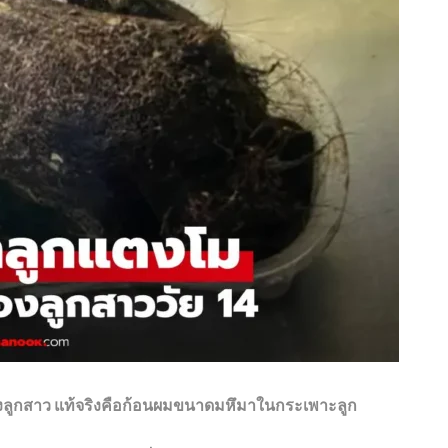
ของลูกสาว แท้จริงคือก้อนผมขนาดมหึมาในกระเพาะลูก