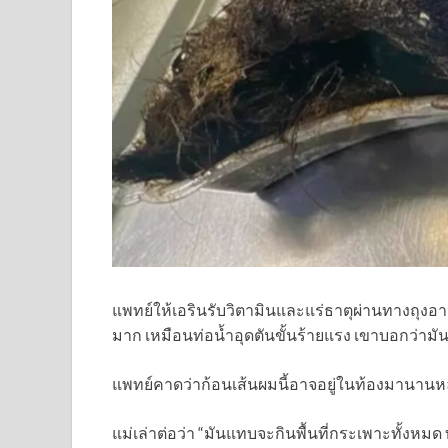
แพทย์ให้เอรินรับวิตามินและแร่ธาตุผ่านทางถุงอาห
มาก เหมือนท่อน้ำอุดตันขั้นร้ายแรง เขาบอกว่ามันเ
แพทย์คาดว่าก้อนเส้นผมนี้อาจอยู่ในท้องมานานหลา
แม่เล่าต่อว่า “มันแทบจะกินพื้นที่กระเพาะทั้งห