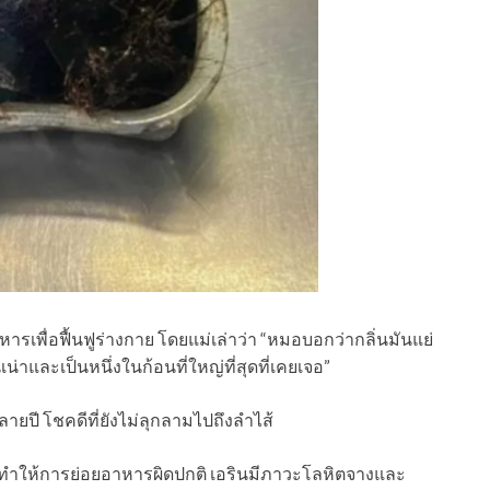
ารเพื่อฟื้นฟูร่างกาย โดยแม่เล่าว่า “หมอบอกว่ากลิ่นมันแย่
น่าและเป็นหนึ่งในก้อนที่ใหญ่ที่สุดที่เคยเจอ”
ยปี โชคดีที่ยังไม่ลุกลามไปถึงลำไส้
มด ทำให้การย่อยอาหารผิดปกติ เอรินมีภาวะโลหิตจางและ