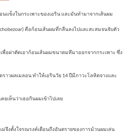
่า พบก้อนแข็งในกระเพาะของเอริน และมันทำมาจากเส้นผม
Trichobezoar) คือก้อนเส้นผมที่กลืนลงไปและสะสมจนจับตัว
ลเพื่อผ่าตัดเอาก้อนเส้นผมขนาดมหึมาออกจากกระเพาะ ซึ่ง
าดราวผลเมลอน ทำให้เอรินวัย 14 ปีมีภาวะโลหิตจางและ
ม่เคยเห็นว่าเธอกินผมเข้าไปเลย
ตัว แม่จึงตั้งใจรณรงค์เตือนถึงอันตรายของการม้วนผมเล่น