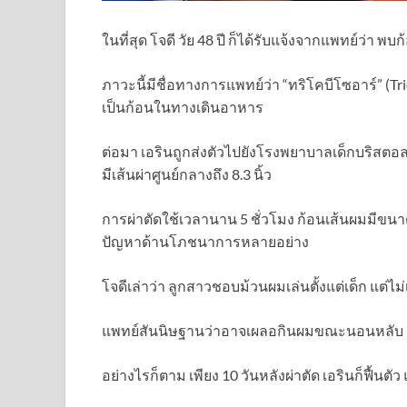
ในที่สุด โจดี วัย 48 ปี ก็ได้รับแจ้งจากแพทย์ว
ภาวะนี้มีชื่อทางการแพทย์ว่า “ทริโคบีโซอาร์” (
เป็นก้อนในทางเดินอาหาร
ต่อมา เอรินถูกส่งตัวไปยังโรงพยาบาลเด็กบริสตอ
มีเส้นผ่าศูนย์กลางถึง 8.3 นิ้ว
การผ่าตัดใช้เวลานาน 5 ชั่วโมง ก้อนเส้นผมมีขน
ปัญหาด้านโภชนาการหลายอย่าง
โจดีเล่าว่า ลูกสาวชอบม้วนผมเล่นตั้งแต่เด็ก แต่ไ
แพทย์สันนิษฐานว่าอาจเผลอกินผมขณะนอนหลับ
อย่างไรก็ตาม เพียง 10 วันหลังผ่าตัด เอรินก็ฟื้น