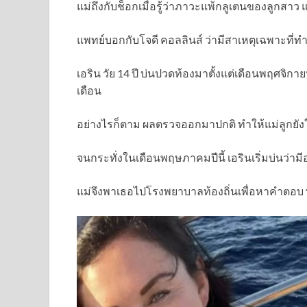
แม่ถึงกับช็อกเมื่อรู้ว่าภาวะแพ้กลูเตนของลูกสาว แท
แพทย์บอกกับโจดี คอลลินส์ ว่ามีสาเหตุเฉพาะที่
เอริน วัย 14 ปี บ่นปวดท้องมาตั้งแต่เดือนพฤศจิก
เดือน
อย่างไรก็ตาม ผลตรวจออกมาปกติ ทำให้แม่ลูกยังใ
จนกระทั่งในเดือนพฤษภาคมปีนี้ เอรินเริ่มบ่นว่าม
แม่จึงพาเธอไปโรงพยาบาลท้องถิ่นเพื่อหาคำตอบ พร