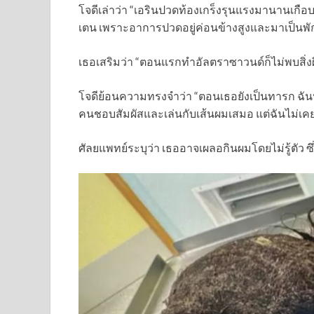
โจดีเล่าว่า “เอรินปวดท้องเกร็งรุนแรงมานานเกือ
เตน เพราะอาการปวดอยู่ค่อนข้างสูงและมาเป็นพัก
เธอเสริมว่า “ตอนแรกทำอัลตราซาวนด์ก็ไม่พบสิ่งผ
โจดีย้อนความทรงจำว่า “ตอนเธอยังเป็นทารก ฉั
คนชอบสัมผัสและเล่นกับเส้นผมเสมอ แต่ฉันไม่เคย
ศัลยแพทย์ระบุว่า เธออาจเผลอกินผมโดยไม่รู้ตัว 