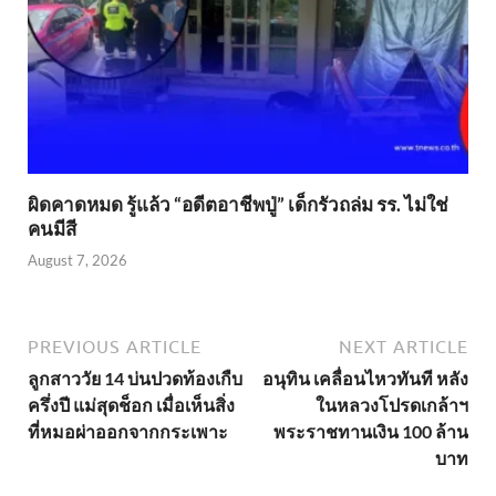
ผิดคาดหมด รู้แล้ว “อดีตอาชีพปู่” เด็กรัวถล่ม รร. ไม่ใช่
คนมีสี
August 7, 2026
PREVIOUS ARTICLE
NEXT ARTICLE
ลูกสาววัย 14 บ่นปวดท้องเกืบ
อนุทิน เคลื่อนไหวทันที หลัง
ครึ่งปี แม่สุดช็อก เมื่อเห็นสิ่ง
ในหลวงโปรดเกล้าฯ
ที่หมอผ่าออกจากกระเพาะ
พระราชทานเงิน 100 ล้าน
บาท