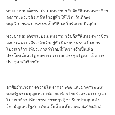
พระบาทสมเด็จพระปรเมนทรรามาธิบดีศรีสินทรมหาวชิรา
ลงกรณ พระวชิรเกล้าเจ้าอยู่หัว ให้ไว้ ณ วันที่ ๒๗
พฤศจิกายน พ.ศ. ๒๕๖๘ เป็นปีที่ ๑๐ ในรัชกาลปัจจุบัน
พระบาทสมเด็จพระปรเมนทรรามาธิบดีศรีสินทรมหาวชิรา
ลงกรณ พระวชิรเกล้าเจ้าอยู่หัว มีพระบรมราชโองการ
โปรดเกล้าฯ ให้ประกาศว่าโดยที่มีความจำเป็นเพื่อ
ประโยชน์แห่งรัฐ สมควรที่จะเรียกประชุมรัฐสภาเป็นการ
ประชุมสมัยวิสามัญ
อาศัยอำนาจตามความในมาตรา ๑๒๒ และมาตรา ๑๗๕
ของรัฐธรรมนูญแห่งราชอาณาจักรไทย จึงทรงพระกรุณา
โปรดเกล้าฯ ให้ตราพระราชกฤษฎีกาเรียกประชุมสมัย
วิสามัญแห่งรัฐสภา ตั้งแต่วันที่ ๑๐ ธันวาคม พ.ศ. ๒๕๖๘