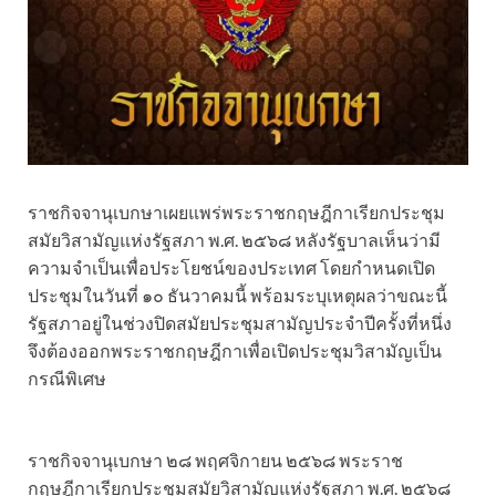
ราชกิจจานุเบกษาเผยแพร่พระราชกฤษฎีกาเรียกประชุม
สมัยวิสามัญแห่งรัฐสภา พ.ศ. ๒๕๖๘ หลังรัฐบาลเห็นว่ามี
ความจำเป็นเพื่อประโยชน์ของประเทศ โดยกำหนดเปิด
ประชุมในวันที่ ๑๐ ธันวาคมนี้ พร้อมระบุเหตุผลว่าขณะนี้
รัฐสภาอยู่ในช่วงปิดสมัยประชุมสามัญประจำปีครั้งที่หนึ่ง
จึงต้องออกพระราชกฤษฎีกาเพื่อเปิดประชุมวิสามัญเป็น
กรณีพิเศษ
ราชกิจจานุเบกษา ๒๘ พฤศจิกายน ๒๕๖๘ พระราช
กฤษฎีกาเรียกประชุมสมัยวิสามัญแห่งรัฐสภา พ.ศ. ๒๕๖๘