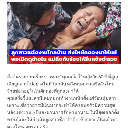
สื่อจีนรายงานเรื่องราวของ “คุณสวี่อวี้” หญิงวัย 60 ปี ที่สูญ
เสียลูกสาวไปอย่างไม่มีวันกลับ หลังพบความจริงอันโหด
ร้ายซ่อนอยู่ในไหผักดองที่ลูกส่งมาให้
คุณสวี่อวี้และสามีเคยทุ่มเททำงานหนักตั้งแต่วัยหนุ่มสาว
เพราะเชื่อว่าการมีเงินมากจะทำให้ครอบครัวมีความสุข
หลังแต่งงาน 5 ปีและผ่านการรักษามานาน ในที่สุดเธอก็ตั้ง
ครรภ์และให้กำเนิดลูกสาวชื่อ “ติงติง” ซึ่งกลายเป็นแก้วตา
ดวงใจของครอบครัว