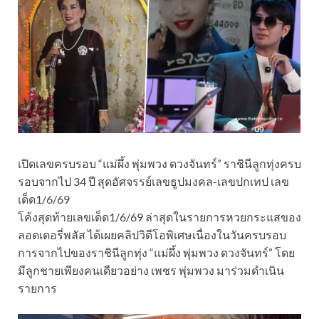
เปิดเลขครบรอบ “แม่ผึ้ง พุ่มพวง ดวงจันทร์” ราชินีลูกทุ่งครบ
รอบจากไป 34 ปี สุดอัศจรรย์เลขธูปมงคล-เลขปกเทป เลข
เด็ด1/6/69
โค้งสุดท้ายเลขเด็ด1/6/69 ล่าสุดในรายการหวยกระแสของ
ลอตเตอรี่พลัส ได้เผยคลิปวิดีโอพิเศษเนื่องในวันครบรอบ
การจากไปของราชินีลูกทุ่ง “แม่ผึ้ง พุ่มพวง ดวงจันทร์” โดย
มีลูกชายเพียงคนเดียวอย่าง เพชร พุ่มพวง มาร่วมดำเนิน
รายการ