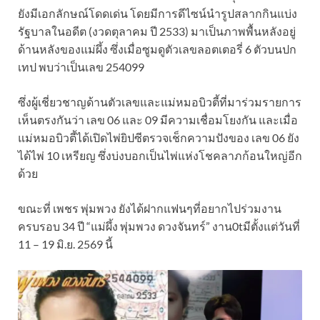
ยังมีเอกลักษณ์โดดเด่น โดยมีการดีไซน์นำรูปสลากกินแบ่ง
รัฐบาลในอดีต (งวดตุลาคม ปี 2533) มาเป็นภาพพื้นหลังอยู่
ด้านหลังของแม่ผึ้ง ซึ่งเมื่อซูมดูตัวเลขลอตเตอรี่ 6 ตัวบนปก
เทป พบว่าเป็นเลข 254099
ซึ่งผู้เชี่ยวชาญด้านตัวเลขและแม่หมอบิวตี้ที่มาร่วมรายการ
เห็นตรงกันว่า เลข 06 และ 09 มีความเชื่อมโยงกัน และเมื่อ
แม่หมอบิวตี้ได้เปิดไพ่ยิปซีตรวจเช็กความปังของ เลข 06 ยัง
ได้ไพ่ 10 เหรียญ ซึ่งบ่งบอกเป็นไพ่แห่งโชคลาภก้อนใหญ่อีก
ด้วย
ขณะที่ เพชร พุ่มพวง ยังได้ฝากแฟนๆที่อยากไปร่วมงาน
ครบรอบ 34 ปี “แม่ผึ้ง พุ่มพวง ดวงจันทร์” งาน0tมีตั้งแต่วันที่
11 – 19 มิ.ย. 2569 นี้