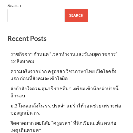
Search
SEARCH
Recent Posts
ราชกิจจาฯ กำหนด “เวลาทำงานและวันหยุดราชการ”
12 สิงหาคม
ความจริงจากปาก ครูอรสา วิชาภาษาไทย เปิดใจครั้ง
แรก ก่อนที่สังคมจะเข้าใจผิด
ส่งกำลังใจด่วน สุนารี ราชสีมา เตรียมเข้าห้องผ่าบ่ายนี้
อีกรอบ
ม.3 โดนแกล้งใน รร. ประจำ แม่ร่ำไห้วอนช่วย เพราะพ่อ
ของลูกเป็น ตร.
ผิดคาดมาก เผยนิสัย “ครูอรสา” ที่นักเรียนม.ต้น คนก่อ
เหตุ เดินตามหา