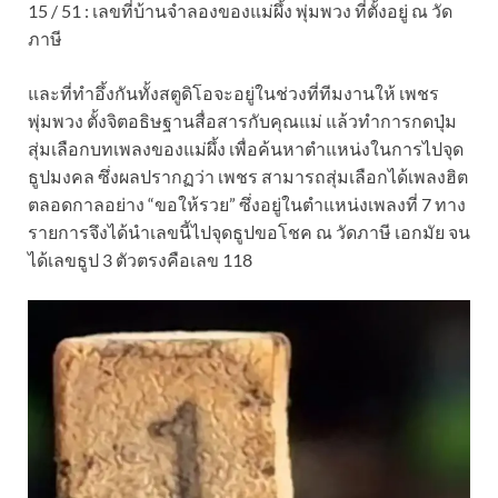
15 / 51 : เลขที่บ้านจำลองของแม่ผึ้ง พุ่มพวง ที่ตั้งอยู่ ณ วัด
ภาษี
และที่ทำอึ้งกันทั้งสตูดิโอจะอยู่ในช่วงที่ทีมงานให้ เพชร
พุ่มพวง ตั้งจิตอธิษฐานสื่อสารกับคุณแม่ แล้วทำการกดปุ่ม
สุ่มเลือกบทเพลงของแม่ผึ้ง เพื่อค้นหาตำแหน่งในการไปจุด
ธูปมงคล ซึ่งผลปรากฏว่า เพชร สามารถสุ่มเลือกได้เพลงฮิต
ตลอดกาลอย่าง “ขอให้รวย” ซึ่งอยู่ในตำแหน่งเพลงที่ 7 ทาง
รายการจึงได้นำเลขนี้ไปจุดธูปขอโชค ณ วัดภาษี เอกมัย จน
ได้เลขธูป 3 ตัวตรงคือเลข 118