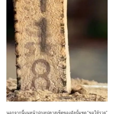
นอกจากนี้บนหน้าปกเทปคาสเซ็ตของอัลบั้มชุด “ขอให้รวย”