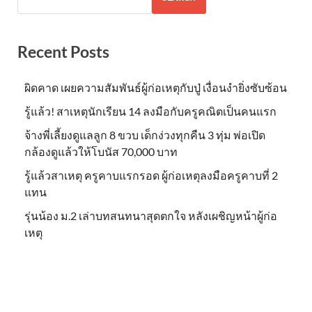
Recent Posts
ผิดคาด เผยความสัมพันธ์ผู้ก่อเหตุกับปู่ เงื่อนงำยิ่งซับซ้อน
รู้แล้ว! สาเหตุนักเรียน 14 ลงมือกับครูคณิตเป็นคนแรก
จ้างพี่เลี้ยงดูแลลูก 8 ขวบ เด็กง่วงทุกคืน 3 ทุ่ม พ่อเปิด
กล้องดูแล้วให้โบนัส 70,000 บาท
รู้แล้วสาเหตุ ครูคาบแรกรอด ผู้ก่อเหตุลงมือครูคาบที่ 2
แทน
รุ่นน้อง ม.2 เล่าบทสนทนาสุดตกใจ หลังเผชิญหน้าผู้ก่อ
เหตุ