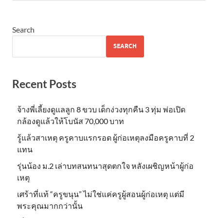
Search
SEARCH
Recent Posts
จ้างพี่เลี้ยงดูแลลูก 8 ขวบ เด็กง่วงทุกคืน 3 ทุ่ม พ่อเปิด
กล้องดูแล้วให้โบนัส 70,000 บาท
รู้แล้วสาเหตุ ครูคาบแรกรอด ผู้ก่อเหตุลงมือครูคาบที่ 2
แทน
รุ่นน้อง ม.2 เล่าบทสนทนาสุดตกใจ หลังเผชิญหน้าผู้ก่อ
เหตุ
เศร้าที่แท้ “ครูขนุน” ไม่ใช่แค่ครูผู้สอนผู้ก่อเหตุ แต่มี
พระคุณมากกว่านั้น