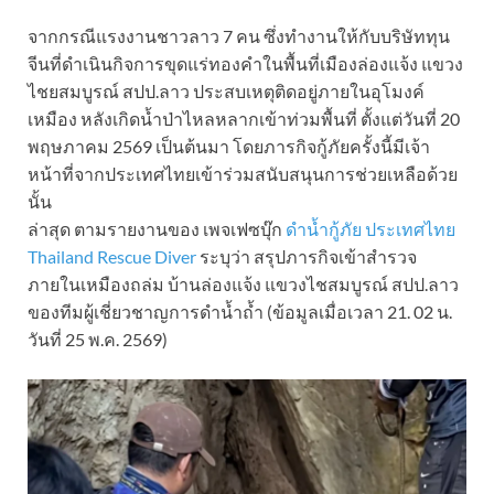
จากกรณีแรงงานชาวลาว 7 คน ซึ่งทำงานให้กับบริษัททุน
จีนที่ดำเนินกิจการขุดแร่ทองคำในพื้นที่เมืองล่องแจ้ง แขวง
ไชยสมบูรณ์ สปป.ลาว ประสบเหตุติดอยู่ภายในอุโมงค์
เหมือง หลังเกิดน้ำป่าไหลหลากเข้าท่วมพื้นที่ ตั้งแต่วันที่ 20
พฤษภาคม 2569 เป็นต้นมา โดยภารกิจกู้ภัยครั้งนี้มีเจ้า
หน้าที่จากประเทศไทยเข้าร่วมสนับสนุนการช่วยเหลือด้วย
นั้น
ล่าสุด ตามรายงานของ เพจเฟซบุ๊ก
ดำน้ำกู้ภัย ประเทศไทย
Thailand Rescue Diver
ระบุว่า สรุปภารกิจเข้าสำรวจ
ภายในเหมืองถล่ม บ้านล่องแจ้ง แขวงไชสมบูรณ์ สปป.ลาว
ของทีมผู้เชี่ยวชาญการดำน้ำถ้ำ (ข้อมูลเมื่อเวลา 21. 02 น.
วันที่ 25 พ.ค. 2569)