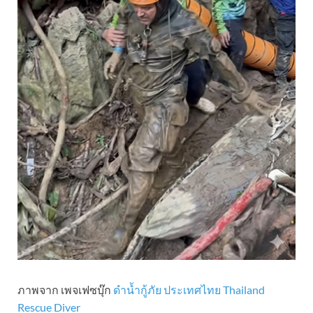
ภาพจาก เพจเฟซบุ๊ก
ดำน้ำกู้ภัย ประเทศไทย Thailand
Rescue Diver