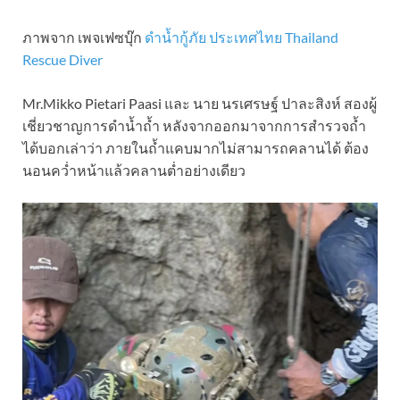
ภาพจาก เพจเฟซบุ๊ก
ดำน้ำกู้ภัย ประเทศไทย Thailand
Rescue Diver
Mr.Mikko Pietari Paasi และ นาย นรเศรษฐ์ ปาละสิงห์ สองผู้
เชี่ยวชาญการดำน้ำถ้ำ หลังจากออกมาจากการสำรวจถ้ำ
ได้บอกเล่าว่า ภายในถ้ำแคบมากไม่สามารถคลานได้ ต้อง
นอนคว่ำหน้าแล้วคลานต่ำอย่างเดียว