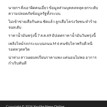
นายกฯ สั่งเอาผิดคนเอี่ยว ข้อมูลส่วนบุคคลหลุด ยกระดับ
ความปลอดภัยข้อมูลรัฐทั้งระบบ.
ไม่เข้าข่าย​เสือกินคน ชัดแล้ว ลูกเสือโคร่งวัยซน ทำร้าย
จนท.ดับ
ราคาน้ำมันพรุ่งนี้ 7 ส.ค.69 อัปเดตราคาน้ำมันวันพรุ่งนี้
เพลิงไหม้รถกระบะบนถนน M 6 คนขับไหวพริบดี หนี
รอดหวุดหวิด
น่าห่วง สาวเผยบทเรียนราคาแพง แค่นอนไม่พอ อาการ
กำเริบทันที
Copyright © 2026
Youlike News Online
.