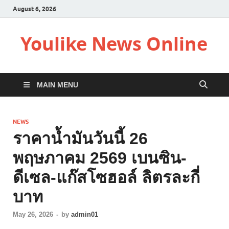
August 6, 2026
Youlike News Online
MAIN MENU
NEWS
ราคาน้ำมันวันนี้ 26
พฤษภาคม 2569 เบนซิน-
ดีเซล-แก๊สโซฮอล์ ลิตรละกี่
บาท
May 26, 2026
-
by
admin01