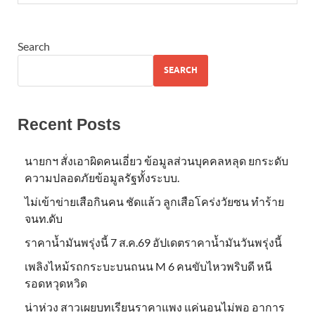
Search
SEARCH
Recent Posts
นายกฯ สั่งเอาผิดคนเอี่ยว ข้อมูลส่วนบุคคลหลุด ยกระดับ
ความปลอดภัยข้อมูลรัฐทั้งระบบ.
ไม่เข้าข่าย​เสือกินคน ชัดแล้ว ลูกเสือโคร่งวัยซน ทำร้าย
จนท.ดับ
ราคาน้ำมันพรุ่งนี้ 7 ส.ค.69 อัปเดตราคาน้ำมันวันพรุ่งนี้
เพลิงไหม้รถกระบะบนถนน M 6 คนขับไหวพริบดี หนี
รอดหวุดหวิด
น่าห่วง สาวเผยบทเรียนราคาแพง แค่นอนไม่พอ อาการ