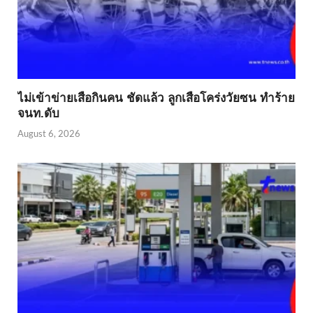
ไม่เข้าข่าย​เสือกินคน ชัดแล้ว ลูกเสือโคร่งวัยซน ทำร้าย
จนท.ดับ
August 6, 2026