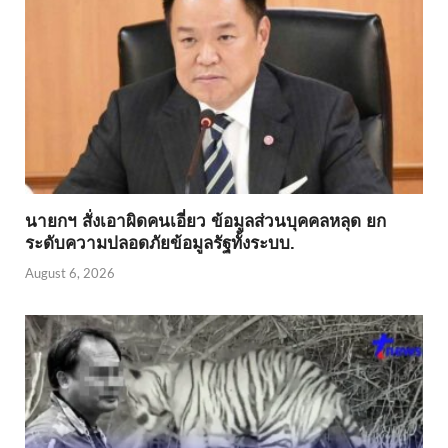
นายกฯ สั่งเอาผิดคนเอี่ยว ข้อมูลส่วนบุคคลหลุด ยก
ระดับความปลอดภัยข้อมูลรัฐทั้งระบบ.
August 6, 2026