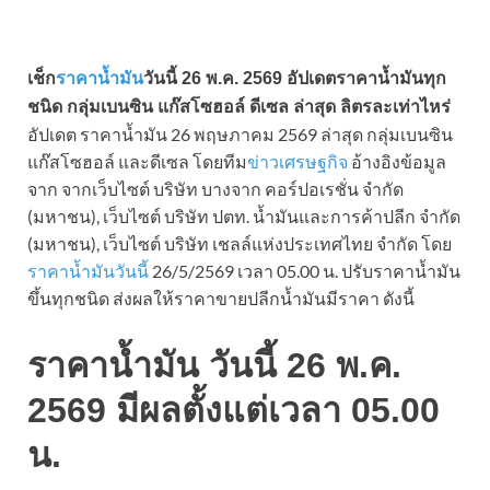
เช็ก
ราคาน้ำมัน
วันนี้ 26 พ.ค. 2569 อัปเดตราคาน้ำมันทุก
ชนิด กลุ่มเบนซิน แก๊สโซฮอล์ ดีเซล ล่าสุด ลิตรละเท่าไหร่
อัปเดต ราคาน้ำมัน 26 พฤษภาคม 2569 ล่าสุด กลุ่มเบนซิน
แก๊สโซฮอล์ และดีเซล โดยทีม
ข่าวเศรษฐกิจ
อ้างอิงข้อมูล
จาก จากเว็บไซต์ บริษัท บางจาก คอร์ปอเรชั่น จำกัด
(มหาชน), เว็บไซต์ บริษัท ปตท. น้ำมันและการค้าปลีก จำกัด
(มหาชน), เว็บไซต์ บริษัท เชลล์แห่งประเทศไทย จำกัด โดย
ราคาน้ำมันวันนี้
26/5/2569 เวลา 05.00 น. ปรับราคาน้ำมัน
ขึ้นทุกชนิด ส่งผลให้ราคาขายปลีกน้ำมันมีราคา ดังนี้
ราคาน้ำมัน วันนี้ 26
พ.ค.
2569 มีผลตั้งแต่เวลา 05.00
น.