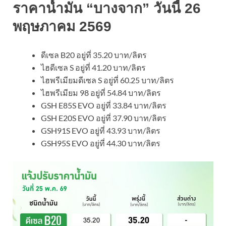
ราคาน้ำมัน “บางจาก” วันนี้
26
พฤษภาคม 2569
ดีเซล B20 อยู่ที่ 35.20 บาท/ลิตร
ไฮดีเซล S อยู่ที่ 41.20 บาท/ลิตร
ไฮพรีเมียมดีเซล S อยู่ที่ 60.25 บาท/ลิตร
ไฮพรีเมียม 98 อยู่ที่ 54.84 บาท/ลิตร
GSH E85S EVO อยู่ที่ 33.84 บาท/ลิตร
GSH E20S EVO อยู่ที่ 37.90 บาท/ลิตร
GSH91S EVO อยู่ที่ 43.93 บาท/ลิตร
GSH95S EVO อยู่ที่ 44.30 บาท/ลิตร