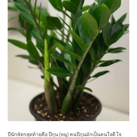
ปีนักษัตรสุดท้ายคือ ปีกุน (หมู) คนปีกุนมักเป็นคนใจดี ใจ