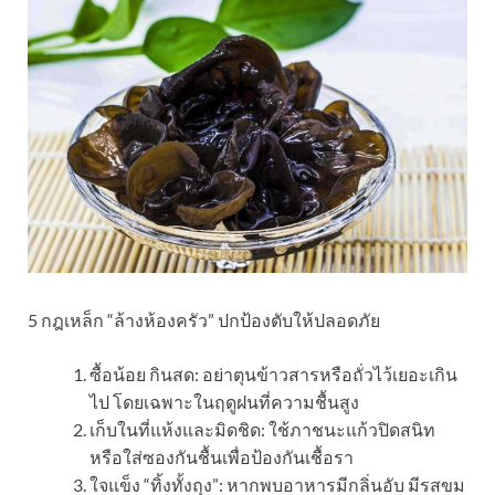
5 กฎเหล็ก “ล้างห้องครัว” ปกป้องตับให้ปลอดภัย
ซื้อน้อย กินสด: อย่าตุนข้าวสารหรือถั่วไว้เยอะเกิน
ไป โดยเฉพาะในฤดูฝนที่ความชื้นสูง
เก็บในที่แห้งและมิดชิด: ใช้ภาชนะแก้วปิดสนิท
หรือใส่ซองกันชื้นเพื่อป้องกันเชื้อรา
ใจแข็ง “ทิ้งทั้งถุง”: หากพบอาหารมีกลิ่นอับ มีรสขม