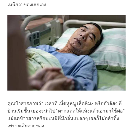
เหนียว” ของเธอเอง
คุณป้าสารภาพว่า เวลาที่ เห็ดหูหนู เห็ดหิมะ หรือถั่วลิสง ที่
บ้านเริ่มชื้น เธอจะนำไป “ตากแดดให้แห้งแล้วเอามาใช้ต่อ”
แม้แต่ข้าวสารหรือบะหมี่ที่มีกลิ่นแปลกๆ เธอก็ไม่กล้าทิ้ง
เพราะเสียดายของ