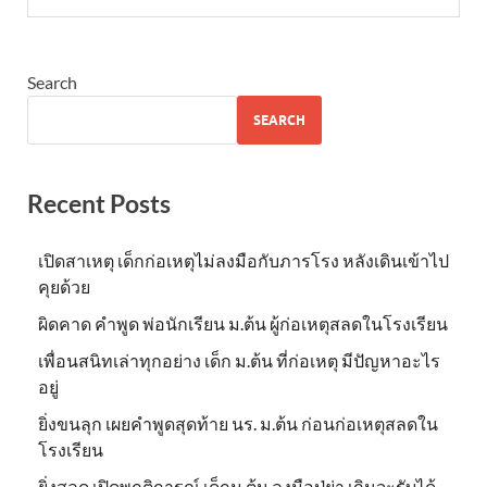
Search
SEARCH
Recent Posts
เปิดสาเหตุ เด็กก่อเหตุไม่ลงมือกับภารโรง หลังเดินเข้าไป
คุยด้วย
ผิดคาด คำพูด พ่อนักเรียน ม.ต้น ผู้ก่อเหตุสลดในโรงเรียน
เพื่อนสนิทเล่าทุกอย่าง เด็ก ม.ต้น ที่ก่อเหตุ มีปัญหาอะไร
อยู่
ยิ่งขนลุก เผยคำพูดสุดท้าย นร. ม.ต้น ก่อนก่อเหตุสลดใน
โรงเรียน
ยิ่งสลด เปิดพฤติการณ์ เด็กม.ต้น ลงมือปู่ย่า เกินจะรับได้