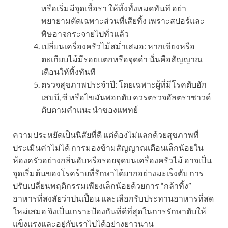
หรือเริ่มมีจุดเชื้อรา ให้ทิ้งทั้งหมดทันที อย่า
พยายามตัดเฉพาะส่วนที่เสียทิ้ง เพราะสปอร์และ
พิษอาจกระจายไปทั่วแล้ว
เปลี่ยนเครื่องครัวไม้สม่ำเสมอ: หากเขียงหรือ
ตะเกียบไม้มีรอยแตกหรือจุดดำ นั่นคือสัญญาณ
เตือนให้ทิ้งทันที
ตรวจสุขภาพประจำปี: โดยเฉพาะผู้ที่มีโรคตับอัก
เสบบี, ซี หรือไขมันพอกตับ ควรตรวจอัลตราซาวด์
ตับตามคำแนะนำของแพทย์
ความประหยัดเป็นนิสัยที่ดี แต่ต้องไม่แลกด้วยสุขภาพที่
ประเมินค่าไม่ได้ การมองข้ามสัญญาณเตือนเล็กน้อยใน
ห้องครัวอย่างกลิ่นอับหรือรอยจุดบนเครื่องครัวไม้ อาจเป็น
จุดเริ่มต้นของโรคร้ายที่รักษาได้ยากอย่างมะเร็งตับ การ
ปรับเปลี่ยนพฤติกรรมเพียงเล็กน้อยด้วยการ “กล้าทิ้ง”
อาหารที่สงสัยว่าปนเปื้อน และเลือกรับประทานอาหารที่สด
ใหม่เสมอ จึงเป็นเกราะป้องกันที่ดีที่สุดในการรักษาตับให้
แข็งแรงและอยู่กับเราไปได้อย่างยาวนาน