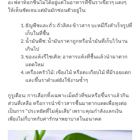
อะฟลาท็อกซินไม่ได้อยู่แค่ในอาหารที่ขึ้นราเขียวๆ แดงๆ
ให้เห็นชัดเจน แต่มันมักซ่อนตัวอยู่ใน:
ธัญพืชและถั่ว: ถั่วลิสง ข้าวสาร บะหมี่กึ่งสำเร็จรูปที่
เก็บในที่ชื้น
น้ำมันพืช: น้ำมันราคาถูกหรือน้ำมันที่เก็บไว้นาน
เกินไป
ของแห้งรีไซเคิล: อาหารแห้งที่ชื้นแล้วนำมาตาก
แดดใหม่
เครื่องครัวไม้: เขียงไม้ หรือตะเกียบไม้ ที่มีรอยแตก
และขึ้นราดำแต่ยังใช้งานซ้ำๆ
กูรูเตือน: การเลือกทิ้งเฉพาะเม็ดถั่วที่ขมหรือขึ้นราแล้วกิน
ส่วนที่เหลือ หรือการนำข้าวสารชื้นมาตากแดดเพื่อหุงต่อ
เป็นการ “ประหยัดที่ไม่คุ้มเสีย” เพราะคุณกำลังแลกเงิน
เพียงไม่กี่บาทกับค่ารักษาพยาบาลในอนาคต