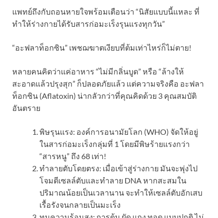
แพทย์ถึงกับถอนหายใจพร้อมเตือนว่า “นิสัยแบบนี้แหละ ที่
ทำให้ร่างกายได้รับสารก่อมะเร็งรุนแรงทุกวัน”
“อะฟลาท็อกซิน” เพชฌฆาตเงียบที่ต้มเท่าไหร่ก็ไม่ตาย!
หลายคนคิดว่าแค่อาหาร “ไม่มีกลิ่นบูด” หรือ “ล้างให้
สะอาดแล้วปรุงสุก” ก็ปลอดภัยแล้ว แต่ความจริงคือ อะฟลา
ท็อกซิน (Aflatoxin) น่ากลัวกว่าที่คุณคิดด้วย 3 คุณสมบัติ
อันตราย
พิษรุนแรง: องค์การอนามัยโลก (WHO) จัดให้อยู่
ในสารก่อมะเร็งกลุ่มที่ 1 โดยมีพิษร้ายแรงกว่า
“สารหนู” ถึง 68 เท่า!
ทำลายตับโดยตรง: เมื่อเข้าสู่ร่างกาย มันจะพุ่งไป
โจมตีเซลล์ตับและทำลาย DNA หากสะสมใน
ปริมาณน้อยเป็นเวลานาน จะทำให้เซลล์ตับอักเสบ
เรื้อรังจนกลายเป็นมะเร็ง
ทนความร้อนสูง: การต้ม ผัด แกง ทอด แบบปกติ ไม่