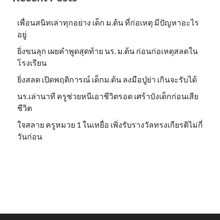
เพื่อนสนิทเล่าทุกอย่าง เด็ก ม.ต้น ที่ก่อเหตุ มีปัญหาอะไร
อยู่
ยิ่งขนลุก เผยคำพูดสุดท้าย นร. ม.ต้น ก่อนก่อเหตุสลดใน
โรงเรียน
ยิ่งสลด เปิดพฤติการณ์ เด็กม.ต้น ลงมือปู่ย่า เกินจะรับได้
นร.เล่านาที ครูช่วยหนีเอาชีวิตรอด เศร้าบังเด็กก่อนเสีย
ชีวิต
ใจสลาย ครูหมวย 1 ในเหยื่อ เพิ่งรับรางวัลทรงเกียรติไม่กี่
วันก่อน