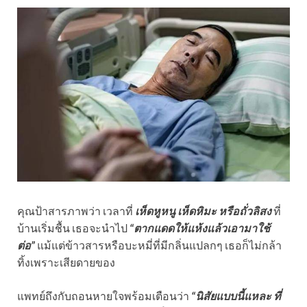
คุณป้าสารภาพว่า เวลาที่
เห็ดหูหนู เห็ดหิมะ หรือถั่วลิสง
ที่
บ้านเริ่มชื้น เธอจะนำไป
“ตากแดดให้แห้งแล้วเอามาใช้
ต่อ”
แม้แต่ข้าวสารหรือบะหมี่ที่มีกลิ่นแปลกๆ เธอก็ไม่กล้า
ทิ้งเพราะเสียดายของ
แพทย์ถึงกับถอนหายใจพร้อมเตือนว่า
“นิสัยแบบนี้แหละ ที่