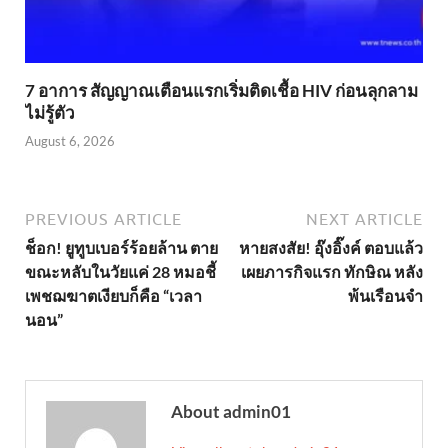
7 อาการ สัญญาณเตือนแรกเริ่มติดเชื้อ HIV ก่อนลุกลาม
ไม่รู้ตัว
August 6, 2026
PREVIOUS ARTICLE
NEXT ARTICLE
ช็อก! ยูทูบเบอร์ร้อยล้าน ตาย
หายสงสัย! อุ๊งอิ๊งค์ ตอบแล้ว
ขณะหลับในวัยแค่ 28 หมอชี้
เผยภารกิจแรก ทักษิณ หลัง
เพชฌฆาตเงียบก็คือ “เวลา
พ้นเรือนจำ
นอน”
About admin01