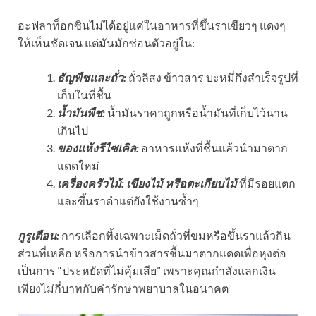
อะฟลาท็อกซินไม่ได้อยู่แค่ในอาหารที่ขึ้นราเขียวๆ แดงๆ
ให้เห็นชัดเจน แต่มันมักซ่อนตัวอยู่ใน:
ธัญพืชและถั่ว:
ถั่วลิสง ข้าวสาร บะหมี่กึ่งสำเร็จรูปที่
เก็บในที่ชื้น
น้ำมันพืช:
น้ำมันราคาถูกหรือน้ำมันที่เก็บไว้นาน
เกินไป
ของแห้งรีไซเคิล:
อาหารแห้งที่ชื้นแล้วนำมาตาก
แดดใหม่
เครื่องครัวไม้:
เขียงไม้ หรือตะเกียบไม้
ที่มีรอยแตก
และขึ้นราดำแต่ยังใช้งานซ้ำๆ
กูรูเตือน:
การเลือกทิ้งเฉพาะเม็ดถั่วที่ขมหรือขึ้นราแล้วกิน
ส่วนที่เหลือ หรือการนำข้าวสารชื้นมาตากแดดเพื่อหุงต่อ
เป็นการ “ประหยัดที่ไม่คุ้มเสีย” เพราะคุณกำลังแลกเงิน
เพียงไม่กี่บาทกับค่ารักษาพยาบาลในอนาคต