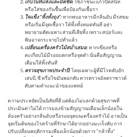
เก็บในที่แห้งและมิดชิด:
ใช้ภาชนะแก้วปิดสนิท
หรือใส่ซองกันชื้นเพื่อป้องกันเชื้อรา
ใจแข็ง “ทิ้งทั้งถุง”:
หากพบอาหารมีกลิ่นอับ มีรสขม
หรือเริ่มมีจุดเชื้อรา ให้ทิ้งทั้งหมดทันที อย่า
พยายามตัดเฉพาะส่วนที่เสียทิ้ง เพราะสปอร์และ
พิษอาจกระจายไปทั่วแล้ว
เปลี่ยนเครื่องครัวไม้สม่ำเสมอ:
หากเขียงหรือ
ตะเกียบไม้มีรอยแตกหรือจุดดำ นั่นคือสัญญาณ
เตือนให้ทิ้งทันที
ตรวจสุขภาพประจำปี:
โดยเฉพาะผู้ที่มีโรคตับอัก
เสบบี, ซี หรือไขมันพอกตับ ควรตรวจอัลตราซาวด์
ตับตามคำแนะนำของแพทย์
ความประหยัดเป็นนิสัยที่ดี แต่ต้องไม่แลกด้วยสุขภาพที่
ประเมินค่าไม่ได้ การมองข้ามสัญญาณเตือนเล็กน้อยใน
ห้องครัวอย่างกลิ่นอับหรือรอยจุดบนเครื่องครัวไม้ อาจเป็น
จุดเริ่มต้นของโรคร้ายที่รักษาได้ยากอย่างมะเร็งตับ การ
ปรับเปลี่ยนพฤติกรรมเพียงเล็กน้อยด้วยการ “กล้าทิ้ง”