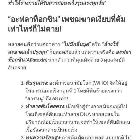
ทำให้ร่างกายได้รับสารก่อมะเร็งรุนแรงทุกวัน”
“อะฟลาท็อกซิน” เพชฌฆาตเงียบที่ต้ม
เท่าไหร่ก็ไม่ตาย!
หลายคนคิดว่าแค่อาหาร
“ไม่มีกลิ่นบูด”
หรือ
“ล้างให้
สะอาดแล้วปรุงสุก”
ก็ปลอดภัยแล้ว แต่ความจริงคือ
อะฟลา
ท็อกซิน (Aflatoxin)
น่ากลัวกว่าที่คุณคิดด้วย 3 คุณสมบัติ
อันตราย
พิษรุนแรง:
องค์การอนามัยโลก (WHO) จัดให้อยู่
ในสารก่อมะเร็งกลุ่มที่ 1 โดยมีพิษร้ายแรงกว่า
“สารหนู” ถึง 68 เท่า!
ทำลายตับโดยตรง:
เมื่อเข้าสู่ร่างกาย มันจะพุ่งไป
โจมตีเซลล์ตับและทำลาย DNA หากสะสมใน
ปริมาณน้อยเป็นเวลานาน จะทำให้เซลล์ตับอักเสบ
เรื้อรังจนกลายเป็นมะเร็ง
ทนความร้อนสูง:
การต้ม ผัด แกง ทอด แบบปกติ ไม่