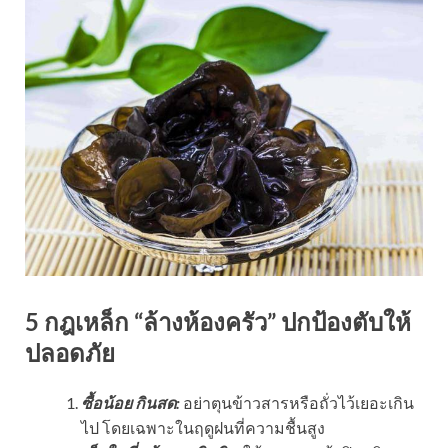
5 กฎเหล็ก “ล้างห้องครัว” ปกป้องตับให้
ปลอดภัย
ซื้อน้อย กินสด:
อย่าตุนข้าวสารหรือถั่วไว้เยอะเกิน
ไป โดยเฉพาะในฤดูฝนที่ความชื้นสูง