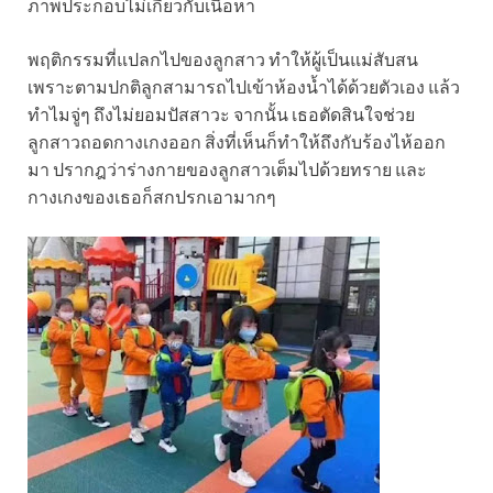
ภาพประกอบไม่เกี่ยวกับเนื้อหา
พฤติกรรมที่แปลกไปของลูกสาว ทำให้ผู้เป็นแม่สับสน
เพราะตามปกติลูกสามารถไปเข้าห้องน้ำได้ด้วยตัวเอง แล้ว
ทำไมจู่ๆ ถึงไม่ยอมปัสสาวะ จากนั้น เธอตัดสินใจช่วย
ลูกสาวถอดกางเกงออก สิ่งที่เห็นก็ทำให้ถึงกับร้องไห้ออก
มา ปรากฎว่าร่างกายของลูกสาวเต็มไปด้วยทราย และ
กางเกงของเธอก็สกปรกเอามากๆ