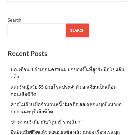
Search
SEARCH
Recent Posts
ปภ. เตือน 4 อำเภอนครพนม ยกของขึ้นที่สูงรับมือโขงล้น
ตลิ่ง
สลด! หญิงวัย 55 ป่วยโรคประจำตัว อาเจียนเป็นเลือด
ก่อนเสียชีวิต
คาดไม่ถึง! เปิดจำนวนหนี้ ปมอดีต สส.ฉลอง บุกยิงนายก
อบจ.นนทบุรี เสียชีวิต
ข่าวด่วน!! เกี่ยวกับ”สุนารี ราชสีมา”
ยืนยันเสียชีวิตแล้ว พ.ต.อ.ธงชัย หลัง ฉลอง เรี่ยวแรง บุก