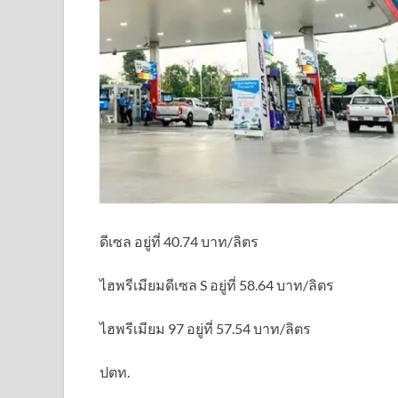
ดีเซล อยู่ที่ 40.74 บาท/ลิตร
ไฮพรีเมียมดีเซล S อยู่ที่ 58.64 บาท/ลิตร
ไฮพรีเมียม 97 อยู่ที่ 57.54 บาท/ลิตร
ปตท.