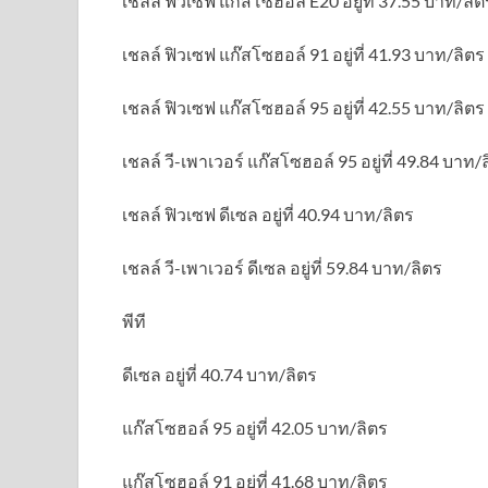
เชลล์ ฟิวเซฟ แก๊สโซฮอล์ E20 อยู่ที่ 37.55 บาท/ลิต
เชลล์ ฟิวเซฟ แก๊สโซฮอล์ 91 อยู่ที่ 41.93 บาท/ลิตร
เชลล์ ฟิวเซฟ แก๊สโซฮอล์ 95 อยู่ที่ 42.55 บาท/ลิตร
เชลล์ วี-เพาเวอร์ แก๊สโซฮอล์ 95 อยู่ที่ 49.84 บาท/
เชลล์ ฟิวเซฟ ดีเซล อยู่ที่ 40.94 บาท/ลิตร
เชลล์ วี-เพาเวอร์ ดีเซล อยู่ที่ 59.84 บาท/ลิตร
พีที
ดีเซล อยู่ที่ 40.74 บาท/ลิตร
แก๊สโซฮอล์ 95 อยู่ที่ 42.05 บาท/ลิตร
แก๊สโซฮอล์ 91 อยู่ที่ 41.68 บาท/ลิตร