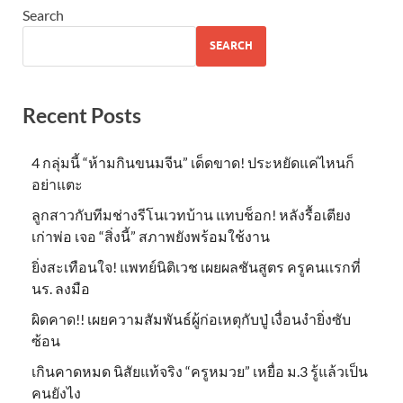
Search
SEARCH
Recent Posts
4 กลุ่มนี้ “ห้ามกินขนมจีน” เด็ดขาด! ประหยัดแค่ไหนก็
อย่าแตะ
ลูกสาวกับทีมช่างรีโนเวทบ้าน แทบช็อก! หลังรื้อเตียง
เก่าพ่อ เจอ “สิ่งนี้” สภาพยังพร้อมใช้งาน
ยิ่งสะเทือนใจ! แพทย์นิติเวช เผยผลชันสูตร ครูคนเเรกที่
นร. ลงมือ
ผิดคาด!! เผยความสัมพันธ์ผู้ก่อเหตุกับปู่ เงื่อนงำยิ่งซับ
ซ้อน
เกินคาดหมด นิสัยแท้จริง “ครูหมวย” เหยื่อ ม.3 รู้แล้วเป็น
คนยังไง