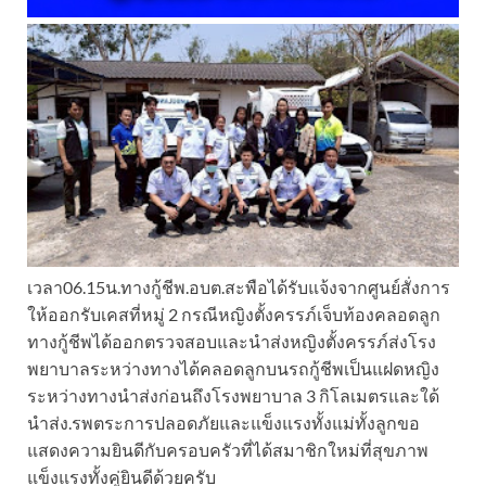
เวลา06.15น.ทางกู้ชีพ.อบต.สะพือได้รับแจ้งจากศูนย์สั่งการ
ให้ออกรับเคสที่หมู่ 2 กรณีหญิงตั้งครรภ์เจ็บท้องคลอดลูก
ทางกู้ชีพได้ออกตรวจสอบและนำส่งหญิงตั้งครรภ์ส่งโรง
พยาบาลระหว่างทางได้คลอดลูกบนรถกู้ชีพเป็นแฝดหญิง
ระหว่างทางนำส่งก่อนถึงโรงพยาบาล 3 กิโลเมตรและใด้
นำส่ง.รพตระการปลอดภัยและแข็งแรงทั้งแม่ทั้งลูกขอ
แสดงความยินดีกับครอบครัวที่ได้สมาชิกใหม่ที่สุขภาพ
แข็งแรงทั้งคู่ยินดีด้วยครับ