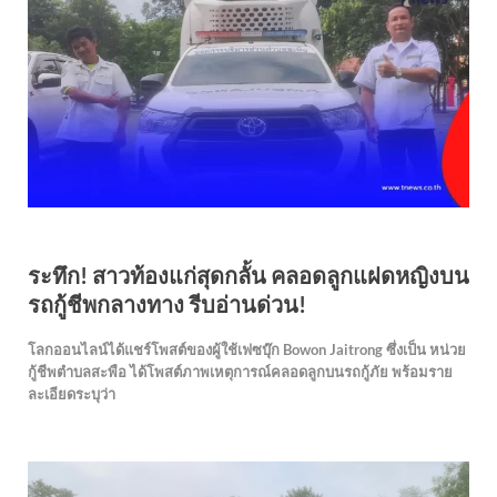
ระทึก! สาวท้องแก่สุดกลั้น คลอดลูกแฝดหญิงบน
รถกู้ชีพกลางทาง รีบอ่านด่วน!
โลกออนไลน์ได้แชร์โพสต์ของผู้ใช้เฟซบุ๊ก Bowon Jaitrong ซึ่งเป็น หน่วย
กู้ชีพตำบลสะพือ ได้โพสต์ภาพเหตุการณ์คลอดลูกบนรถกู้ภัย พร้อมราย
ละเอียดระบุว่า