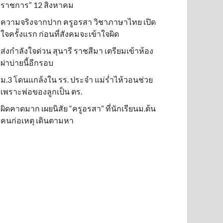
ราชการ” 12 สิงหาคม
ความจริงจากปาก ครูอรสา วิชาภาษาไทย เปิด
ใจครั้งแรก ก่อนที่สังคมจะเข้าใจผิด
ส่งกำลังใจด่วน สุนารี ราชสีมา เตรียมเข้าห้อง
ผ่าบ่ายนี้อีกรอบ
ม.3 โดนแกล้งใน รร. ประจำ แม่ร่ำไห้วอนช่วย
เพราะพ่อของลูกเป็น ตร.
ผิดคาดมาก เผยนิสัย “ครูอรสา” ที่นักเรียนม.ต้น
คนก่อเหตุ เดินตามหา