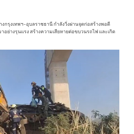
งกรุงเทพฯ–อุบลราชธานี กำลังวิ่งผ่านจุดก่อสร้างพอดี
ลงมาอย่างรุนแรง สร้างความเสียหายต่อขบวนรถไฟ และเกิด