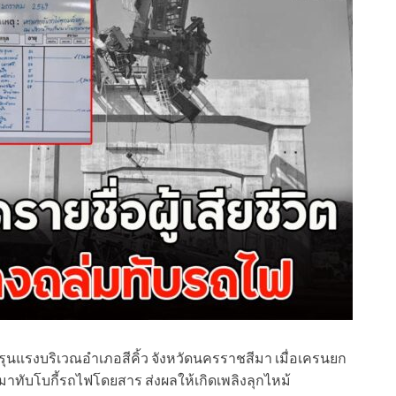
หตุรุนแรงบริเวณอำเภอสีคิ้ว จังหวัดนครราชสีมา เมื่อเครนยก
ทับโบกี้รถไฟโดยสาร ส่งผลให้เกิดเพลิงลุกไหม้