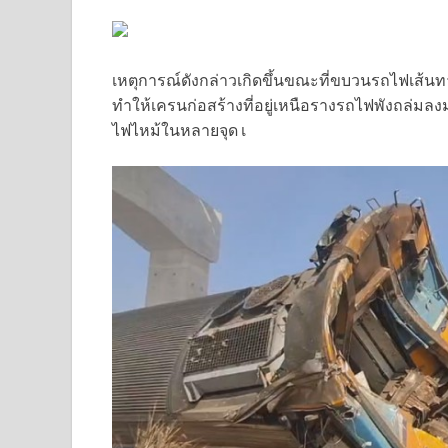
เหตุการณ์ดังกล่าวเกิดขึ้นขณะที่ขบวนรถไฟเส้นทา
ทำให้เครนก่อสร้างที่อยู่เหนือรางรถไฟพังถล่ม
ไฟไหม้ในหลายจุด เ