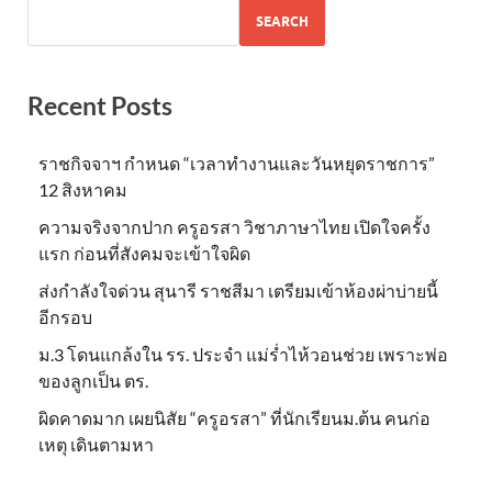
SEARCH
Recent Posts
ราชกิจจาฯ กำหนด “เวลาทำงานและวันหยุดราชการ”
12 สิงหาคม
ความจริงจากปาก ครูอรสา วิชาภาษาไทย เปิดใจครั้ง
แรก ก่อนที่สังคมจะเข้าใจผิด
ส่งกำลังใจด่วน สุนารี ราชสีมา เตรียมเข้าห้องผ่าบ่ายนี้
อีกรอบ
ม.3 โดนแกล้งใน รร. ประจำ แม่ร่ำไห้วอนช่วย เพราะพ่อ
ของลูกเป็น ตร.
ผิดคาดมาก เผยนิสัย “ครูอรสา” ที่นักเรียนม.ต้น คนก่อ
เหตุ เดินตามหา