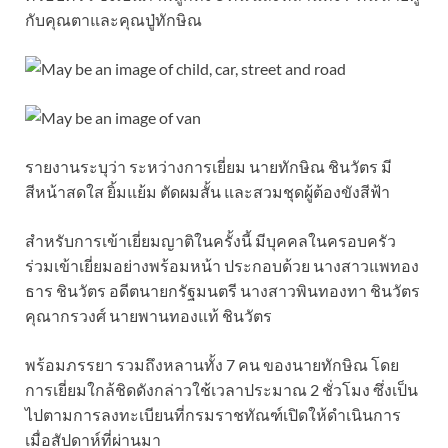
กับคุณตาและคุณปู่ทักษิณ
รายงานระบุว่า ระหว่างการเยี่ยม นายทักษิณ ชินวัตร มี
สีหน้าสดใส ยิ้มแย้ม ตัดผมสั้น และสวมชุดผู้ต้องขังสีฟ้า
สำหรับการเข้าเยี่ยมญาติในครั้งนี้ มีบุคคลในครอบครัว
ร่วมเข้าเยี่ยมอย่างพร้อมหน้า ประกอบด้วย นางสาวแพทอง
ธาร ชินวัตร อดีตนายกรัฐมนตรี นางสาวพินทองทา ชินวัตร
คุณากรวงศ์ นายพานทองแท้ ชินวัตร
พร้อมภรรยา รวมถึงหลานทั้ง 7 คน ของนายทักษิณ โดย
การเยี่ยมใกล้ชิดดังกล่าวใช้เวลาประมาณ 2 ชั่วโมง ซึ่งเป็น
ไปตามการลงทะเบียนที่กรมราชทัณฑ์เปิดให้ดำเนินการ
เมื่อสัปดาห์ที่ผ่านมา