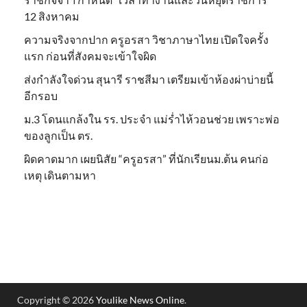
12 สิงหาคม
ความจริงจากปาก ครูอรสา วิชาภาษาไทย เปิดใจครั้ง
แรก ก่อนที่สังคมจะเข้าใจผิด
ส่งกำลังใจด่วน สุนารี ราชสีมา เตรียมเข้าห้องผ่าบ่ายนี้
อีกรอบ
ม.3 โดนแกล้งใน รร. ประจำ แม่ร่ำไห้วอนช่วย เพราะพ่อ
ของลูกเป็น ตร.
ผิดคาดมาก เผยนิสัย “ครูอรสา” ที่นักเรียนม.ต้น คนก่อ
เหตุ เดินตามหา
Copyright © 2026
Youlike News Online
.