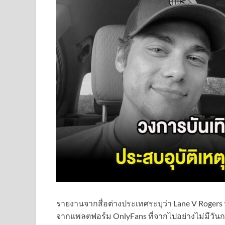
รายงานจากสื่อต่างประเทศระบุว่า Lane V Rogers หรื
จากแพลตฟอร์ม OnlyFans ที่จากไปอย่างไม่มีวันกลับด