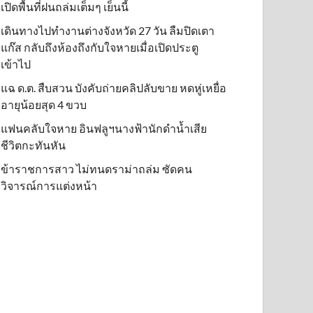
เปิดพื้นที่ฝนถล่มเต็มๆ เย็นนี้ิ
เดินทางไปทำงานต่างจังหวัด 27 วัน ลืมปิดเตา
แก๊ส กลับถึงห้องถึงกับใจหายเมื่อเปิดประตู
เข้าไป
แฉ ด.ต. สืบสวน บังคับถ่ายคลิปลับขาย หดหู่เหยื่อ
อายุน้อยสุด 4 ขวบ
แฟนคลับใจหาย อินฟลูฯนางฟ้านักดำน้ำเสีย
ชีวิตกะทันหัน
ข้าราชการสาว ไม่ทนดราม่าถล่ม ซัดคน
วิจารณ์การแต่งหน้า