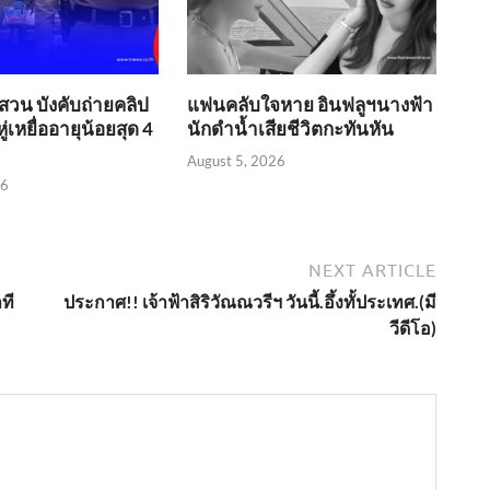
บสวน บังคับถ่ายคลิป
แฟนคลับใจหาย อินฟลูฯนางฟ้า
่เหยื่ออายุน้อยสุด 4
นักดำน้ำเสียชีวิตกะทันหัน
August 5, 2026
26
NEXT ARTICLE
ที
ประกาศ!! เจ้าฟ้าสิริวัณณวรีฯ วันนี้.อึ้งทั้ประเทศ.(มี
วีดีโอ)