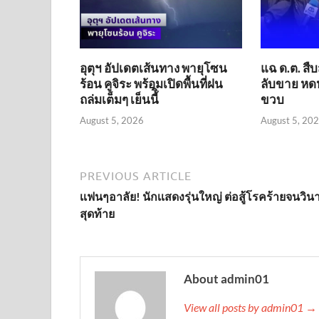
อุตุฯ อัปเดตเส้นทาง พายุโซน
แฉ ด.ต. สื
ร้อน คูจิระ พร้อมเปิดพื้นที่ฝน
ลับขาย หดหู
ถล่มเต็มๆ เย็นนี้ิ
ขวบ
August 5, 2026
August 5, 20
PREVIOUS ARTICLE
เเฟนๆอาลัย! นักเเสดงรุ่นใหญ่ ต่อสู้โรคร้ายจนวินา
สุดท้าย
About admin01
View all posts by admin01 →