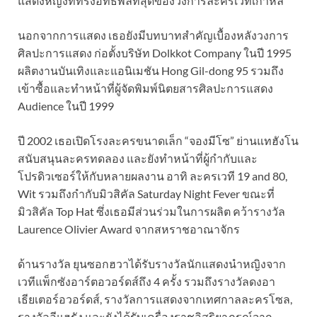
แสดงหญิงที่ทรงอิทธิพลที่สุดของวงการละครเวทีเกาหลี
นอกจากการแสดง เธอยังมีบทบาทสำคัญเบื้องหลังวงการ
ศิลปะการแสดง ก่อตั้งบริษัท Dolkkot Company ในปี 1995
ผลิตงานบันเทิงและแอนิเมชัน Hong Gil-dong 95 รวมถึง
เข้าซื้อและทำหน้าที่ผู้จัดพิมพ์นิตยสารศิลปะการแสดง
Audience ในปี 1999
ปี 2002 เธอเปิดโรงละครขนาดเล็ก “จองมีโซ” ย่านแทฮังโน
สนับสนุนละครทดลอง และยังทำหน้าที่ผู้กำกับและ
โปรดิวเซอร์ให้กับหลายผลงาน อาทิ ละครเวที 19 and 80,
Wit รวมถึงกำกับมิวสิคัล Saturday Night Fever ขณะที่
มิวสิคัล Top Hat ซึ่งเธอมีส่วนร่วมในการผลิต คว้ารางวัล
Laurence Olivier Award จากสหราชอาณาจักร
ด้านรางวัล ยุนซอกฮวาได้รับรางวัลนักแสดงนำหญิงจาก
เวทีแพ็กซังอาร์ตอวอร์ดส์ถึง 4 ครั้ง รวมถึงรางวัลดงอา
เธียเตอร์อวอร์ดส์, รางวัลการแสดงจากเทศกาลละครโซล,
รางวัลอีแฮรัง และยังได้รับเครื่องราชอิสริยาภรณ์จาก