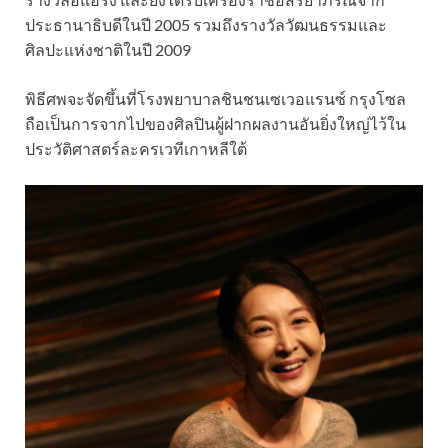
ประธานาธิบดีในปี 2005 รวมถึงรางวัลวัฒนธรรมและ
ศิลปะแห่งชาติในปี 2009
พิธีศพจะจัดขึ้นที่โรงพยาบาลชินชนเซเวอแรนซ์ กรุงโซล
ถือเป็นการจากไปของศิลปินผู้ฝากผลงานอันยิ่งใหญ่ไว้ใน
ประวัติศาสตร์ละครเวทีเกาหลีใต้