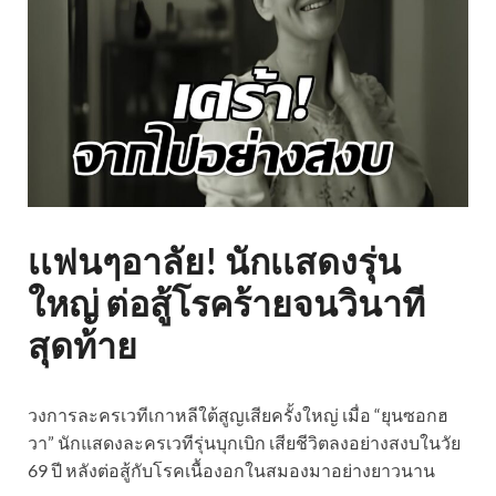
เเฟนๆอาลัย! นักเเสดงรุ่น
ใหญ่ ต่อสู้โรคร้ายจนวินาที
สุดท้าย
วงการละครเวทีเกาหลีใต้สูญเสียครั้งใหญ่ เมื่อ “ยุนซอกฮ
วา” นักแสดงละครเวทีรุ่นบุกเบิก เสียชีวิตลงอย่างสงบในวัย
69 ปี หลังต่อสู้กับโรคเนื้องอกในสมองมาอย่างยาวนาน