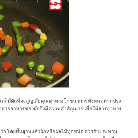
แต่ก็มีผักที่จะสูญเสียคุณค่าทางโภชนาการทั้งหมดหากปรุง
่อรักษาสารอาหารของผักจึงมีความสำคัญมาก เพื่อให้สารอาหาร
า โดยพื้นฐานแล้วผักหรือผลไม้ทุกชนิด ควรรับประทาน