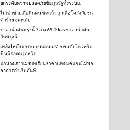
ยกระดับความปลอดภัยข้อมูลรัฐทั้งระบบ.
ไม่เข้าข่าย​เสือกินคน ชัดแล้ว ลูกเสือโคร่งวัยซน
ทำร้าย จนท.ดับ
ราคาน้ำมันพรุ่งนี้ 7 ส.ค.69 อัปเดตราคาน้ำมัน
วันพรุ่งนี้
เพลิงไหม้รถกระบะบนถนน M 6 คนขับไหวพริบ
ดี หนีรอดหวุดหวิด
น่าห่วง สาวเผยบทเรียนราคาแพง แค่นอนไม่พอ
อาการกำเริบทันที