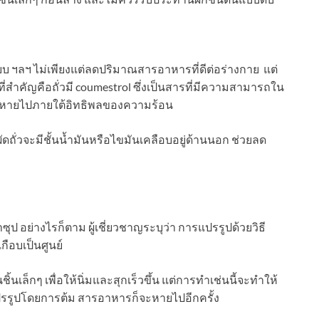
จี๊ยบ ฯลฯ ไม่เพียงแต่ลดปริมาณสารอาหารที่ดีต่อร่างกาย แต่
สำคัญคือถั่วมี coumestrol ซึ่งเป็นสารที่มีความสามารถใน
นี้จะหายไปภายใต้อิทธิพลของความร้อน
อผัดถั่วจะมีชั้นน้ำมันหรือไขมันเคลือบอยู่ด้านนอก ช่วยลด
ำซุป อย่างไรก็ตาม ผู้เชี่ยวชาญระบุว่า การแปรรูปด้วยวิธี
ือบเป็นศูนย์
้นเล็กๆ เพื่อให้นิ่มและสุกเร็วขึ้น แต่การทำเช่นนี้จะทำให้
ปรรูปโดยการต้ม สารอาหารก็จะหายไปอีกครั้ง