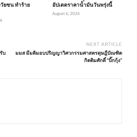
่งวัยซน ทำร้าย
อัปเดตราคาน้ำมันวันพรุ่งนี้
August 6, 2026
26
NEXT ARTICLE
รับ
มมส มีมติมอบปริญญาวิศวกรรมศาสตรดุษฎีบัณฑิต
กิตติมศักดิ์ “บิ๊กกุ้ง”