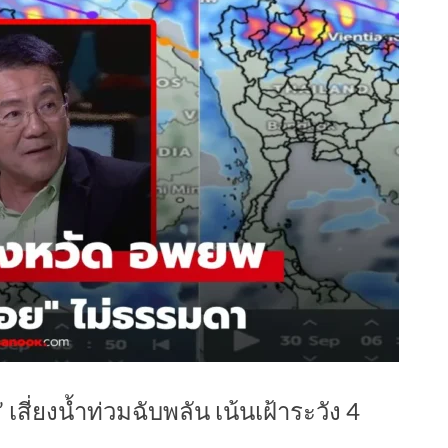
 เสี่ยงน้ำท่วมฉับพลัน เน้นเฝ้าระวัง 4