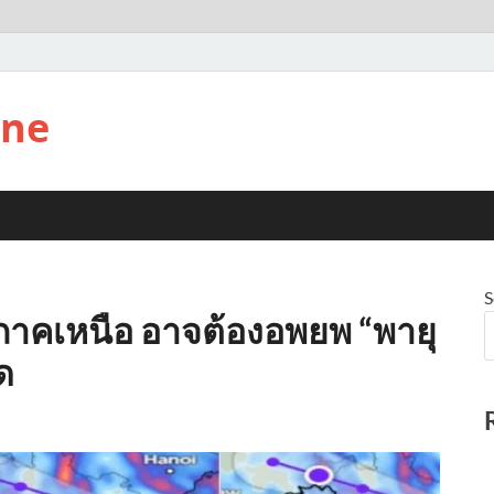
ine
S
ัดภาคเหนือ อาจต้องอพยพ “พายุ
ด