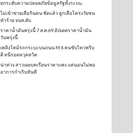
ยกระดับความปลอดภัยข้อมูลรัฐทั้งระบบ.
ไม่เข้าข่าย​เสือกินคน ชัดแล้ว ลูกเสือโคร่งวัยซน
ทำร้าย จนท.ดับ
ราคาน้ำมันพรุ่งนี้ 7 ส.ค.69 อัปเดตราคาน้ำมัน
วันพรุ่งนี้
เพลิงไหม้รถกระบะบนถนน M 6 คนขับไหวพริบ
ดี หนีรอดหวุดหวิด
น่าห่วง สาวเผยบทเรียนราคาแพง แค่นอนไม่พอ
อาการกำเริบทันที