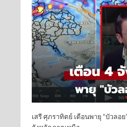
เสรี ศุภราทิตย์ เตือนพายุ “บัวลอย”