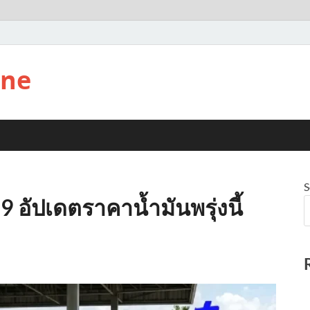
ine
S
.69 อัปเดตราคาน้ำมันพรุ่งนี้