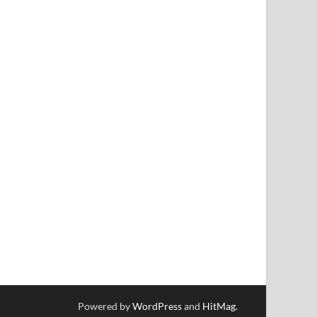
Powered by
WordPress
and
HitMag
.