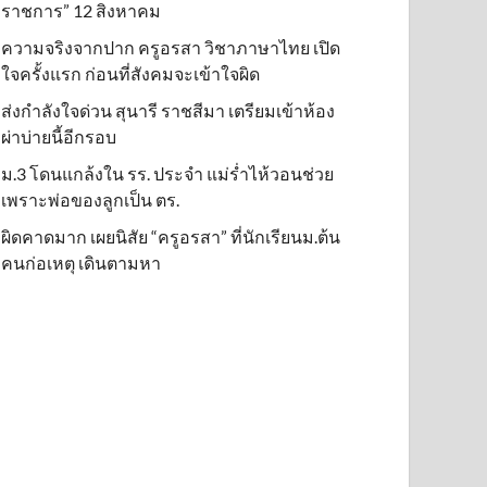
ราชการ” 12 สิงหาคม
ความจริงจากปาก ครูอรสา วิชาภาษาไทย เปิด
ใจครั้งแรก ก่อนที่สังคมจะเข้าใจผิด
ส่งกำลังใจด่วน สุนารี ราชสีมา เตรียมเข้าห้อง
ผ่าบ่ายนี้อีกรอบ
ม.3 โดนแกล้งใน รร. ประจำ แม่ร่ำไห้วอนช่วย
เพราะพ่อของลูกเป็น ตร.
ผิดคาดมาก เผยนิสัย “ครูอรสา” ที่นักเรียนม.ต้น
คนก่อเหตุ เดินตามหา