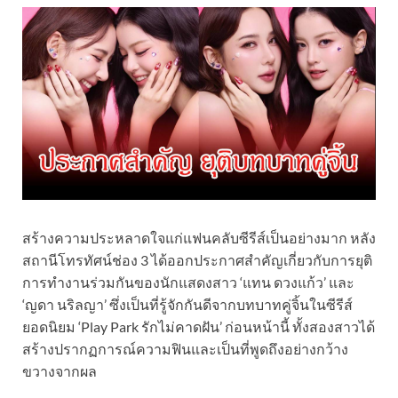
สร้างความประหลาดใจแก่แฟนคลับซีรีส์เป็นอย่างมาก หลัง
สถานีโทรทัศน์ช่อง 3 ได้ออกประกาศสำคัญเกี่ยวกับการยุติ
การทำงานร่วมกันของนักแสดงสาว ‘แทน ดวงแก้ว’ และ
‘ญดา นริลญา’ ซึ่งเป็นที่รู้จักกันดีจากบทบาทคู่จิ้นในซีรีส์
ยอดนิยม ‘Play Park รักไม่คาดฝัน’ ก่อนหน้านี้ ทั้งสองสาวได้
สร้างปรากฏการณ์ความฟินและเป็นที่พูดถึงอย่างกว้าง
ขวางจากผล