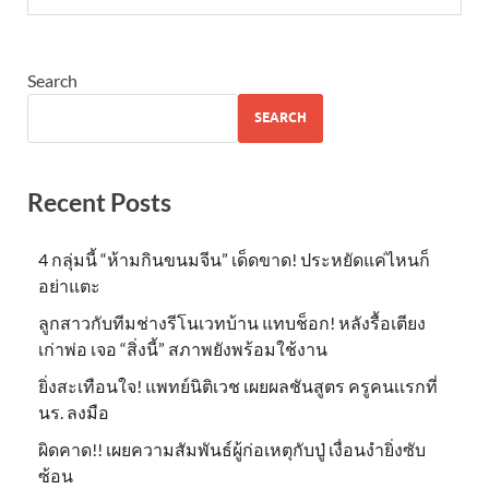
Search
SEARCH
Recent Posts
4 กลุ่มนี้ “ห้ามกินขนมจีน” เด็ดขาด! ประหยัดแค่ไหนก็
อย่าแตะ
ลูกสาวกับทีมช่างรีโนเวทบ้าน แทบช็อก! หลังรื้อเตียง
เก่าพ่อ เจอ “สิ่งนี้” สภาพยังพร้อมใช้งาน
ยิ่งสะเทือนใจ! แพทย์นิติเวช เผยผลชันสูตร ครูคนเเรกที่
นร. ลงมือ
ผิดคาด!! เผยความสัมพันธ์ผู้ก่อเหตุกับปู่ เงื่อนงำยิ่งซับ
ซ้อน