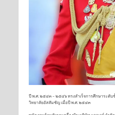
ปี พ.ศ. ๒๕๔๓ – ๒๕๔๖ ทรงสำเร็จการศึกษาระดับ
วิทยาลัยอัสสัมชัญ เมื่อปี พ.ศ. ๒๕๔๓
พนักงานต้อนรับบนเครื่องบิน บริษัท แจลเวย์ จำกัด