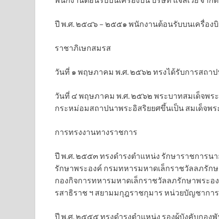
ปี พ.ศ. ๒๕๔๖ – ๒๕๕๑ พนักงานต้อนรับบนเครื่องบ
ราชาภิเษกสมรส
วันที่ ๑ พฤษภาคม พ.ศ. ๒๕๖๒ ทรงได้รับการสถาปน
วันที่ ๔ พฤษภาคม พ.ศ. ๒๕๖๒ พระบาทสมเด็จพระว
กระหม่อมสถาปนาพระอิสริยยศขึ้นเป็น สมเด็จพระ
การทรงงานทางราชการ
ปี พ.ศ. ๒๕๕๓ ทรงดำรงตำแหน่ง รักษาราชการน
รักษาพระองค์ กรมทหารมหาดเล็กราชวัลลภรักษ
กองกิจการทหารมหาดเล็กราชวัลลภรักษาพระองค
รสาธิราช ฯ สยามมกุฎราชกุมาร หน่วยบัญชากา
ปี พ.ศ. ๒๕๕๕ ทรงดำรงตำแหน่ง รองผู้บังคับก