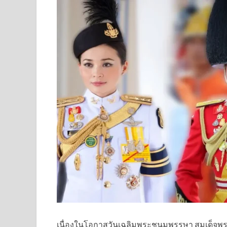
เนื่องในโอกาสวันเฉลิมพระชนมพรรษา สมเด็จพระน