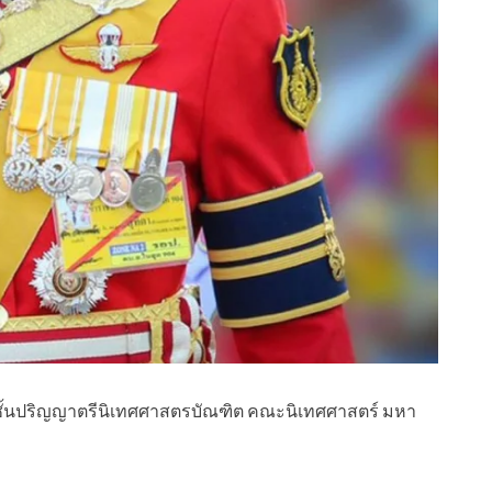
ชั้นปริญญาตรีนิเทศศาสตรบัณฑิต คณะนิเทศศาสตร์ มหา