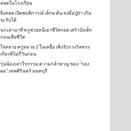
สลดในโรงเรียน
ยิ่งสลด เปิดพฤติการณ์ เด็กม.ต้น ลงมือปู่ย่า เกิน
จะรับได้
นร.เล่านาที ครูช่วยหนีเอาชีวิตรอด เศร้าบังเด็ก
ก่อนเสียชีวิต
ใจสลาย ครูหมวย 1 ในเหยื่อ เพิ่งรับรางวัลทรง
เกียรติไม่กี่วันก่อน
รุ่นน้องเล่าวีรกรรม ความกล้าหาญ ของ “รอง
ผอ.” เทพศิรินทร์ นนทบุรี