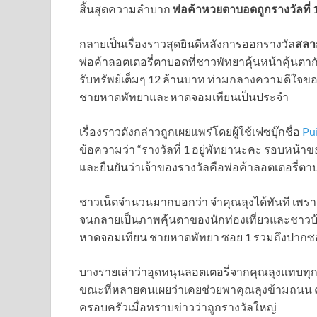
สิ้นสุดความลำบาก
พ่อค้าหวยตาบอดถูกรางวัลที่ 1
กลายเป็นเรื่องราวสุดยินดีหลังการออกรางวัล
สลาก
พ่อค้าลอตเตอรี่ตาบอดที่ชาวพัทยาคุ้นหน้าคุ้นตากั
รับทรัพย์เต็มๆ 12 ล้านบาท ท่ามกลางความดีใจของ
ชายหาดพัทยาและหาดจอมเทียนเป็นประจำ
เรื่องราวดังกล่าวถูกเผยแพร่โดยผู้ใช้เฟซบุ๊กชื่อ
Pu
ข้อความว่า “รางวัลที่ 1 อยู่พัทยานะคะ รอบหน้
และยืนยันว่าเจ้าของรางวัลคือพ่อค้าลอตเตอรี่ตาบอ
ชาวเน็ตจำนวนมากบอกว่า จำคุณลุงได้ทันที เพรา
จนกลายเป็นภาพคุ้นตาของนักท่องเที่ยวและชาวบ้
หาดจอมเทียน ชายหาดพัทยา ซอย 1 รวมถึงปากซ
บางรายเล่าว่าอุดหนุนลอตเตอรี่จากคุณลุงแทบท
ขณะที่หลายคนเผยว่าเคยช่วยพาคุณลุงข้ามถนน ค
ครอบครัวเมื่อทราบข่าวว่าถูกรางวัลใหญ่