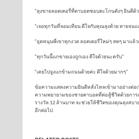
“ลุงขายลอตเตอรี่ที่ตาบอดชอบตะโกนดังๆ ยินดีด
“เจอทุกวันที่จอมเทียน ดีใจกับคุณลุงด้วย หายจนแล
“อุดหนุนพี่เขาทุกงวด ลอตเตอรี่ใหม่ๆ สดๆ มาแล้วคร
“ทุกวันนี้แกขายเองถูกเอง ดีใจด้วยนะครับ”
“เคยไปจูงแกข้ามถนนด้วยค่ะ ดีใจด้วยมากๆ”
ข้อความแสดงความยินดีหลั่งไหลเข้ามาอย่างต่อเนื
ความพยายามของชายตาบอดที่ต่อสู้ชีวิตด้วยการเด
รางวัล 12 ล้านบาท จะช่วยให้ชีวิตของคุณลุงสบาย
อีกต่อไป