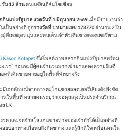
 รับ 12 ล้าน
คนแห่ยินดีล้นโซเชียล
กินแบ่งรัฐบาล งวดวันที่ 1 มิถุนายน 2569
เมื่อมีรายงานว่า
นเป็นอย่างดี ถูก
รางวัลที่ 1 หมายเลข 173770
จำนวน 2 ใบ
ผู้ที่เคยอุดหนุนและพบเห็นเจ้าตัวเดินขายลอตเตอรี่ตาม
ii Kason Kotapet
ซึ่งโพสต์ภาพสลากกินแบ่งรัฐบาลพร้อม
าของเรา” ก่อนจะมีผู้คนจำนวนมากเข้ามาแสดงความยินดี
ดที่เดินขายหวยอยู่ในพื้นที่พัทยาจริง
ะมีเอกลักษณ์จากการตะโกนขายลอตเตอรี่เสียงดังฟังชัด
านในพื้นที่ หลายคนระบุว่าเจอคุณลุงเป็นประจำบริเวณ
อย LK
ุกงวด และจดจำสโลแกนขายหวยของเจ้าตัวได้เป็นอย่างดี
อยบอกทางเมื่อพบสิ่งกีดขวาง และรู้สึกดีใจเหมือนคนใน