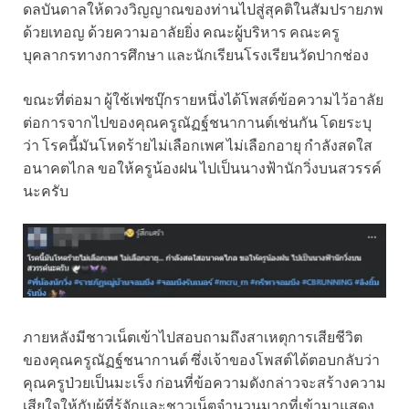
ดลบันดาลให้ดวงวิญญาณของท่านไปสู่สุคติในสัมปรายภพ
ด้วยเทอญ ด้วยความอาลัยยิ่ง คณะผู้บริหาร คณะครู
บุคลากรทางการศึกษา และนักเรียนโรงเรียนวัดปากช่อง
ขณะที่ต่อมา ผู้ใช้เฟซบุ๊กรายหนึ่งได้โพสต์ข้อความไว้อาลัย
ต่อการจากไปของคุณครูณัฏฐ์ชนากานต์เช่นกัน โดยระบุ
ว่า โรคนี้มันโหดร้ายไม่เลือกเพศ ไม่เลือกอายุ กำลังสดใส
อนาคตไกล ขอให้ครูน้องฝน ไปเป็นนางฟ้านักวิ่งบนสวรรค์
นะครับ
ภายหลังมีชาวเน็ตเข้าไปสอบถามถึงสาเหตุการเสียชีวิต
ของคุณครูณัฏฐ์ชนากานต์ ซึ่งเจ้าของโพสต์ได้ตอบกลับว่า
คุณครูป่วยเป็นมะเร็ง ก่อนที่ข้อความดังกล่าวจะสร้างความ
เสียใจให้กับผู้ที่รู้จักและชาวเน็ตจำนวนมากที่เข้ามาแสดง