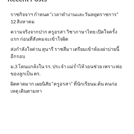
ราชกิจจาฯ กำหนด “เวลาทำงานและวันหยุดราชการ”
12 สิงหาคม
ความจริงจากปาก ครูอรสา วิชาภาษาไทย เปิดใจครั้ง
แรก ก่อนที่สังคมจะเข้าใจผิด
ส่งกำลังใจด่วน สุนารี ราชสีมา เตรียมเข้าห้องผ่าบ่ายนี้
อีกรอบ
ม.3 โดนแกล้งใน รร. ประจำ แม่ร่ำไห้วอนช่วย เพราะพ่อ
ของลูกเป็น ตร.
ผิดคาดมาก เผยนิสัย “ครูอรสา” ที่นักเรียนม.ต้น คนก่อ
เหตุ เดินตามหา