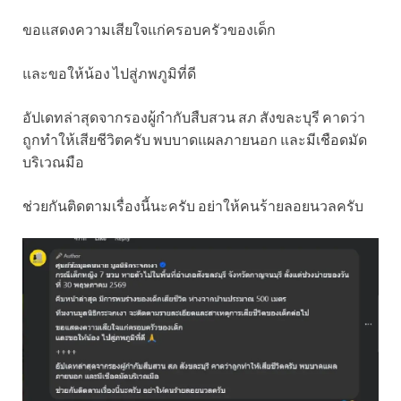
ขอแสดงความเสียใจแก่ครอบครัวของเด็ก
และขอให้น้อง ไปสู่ภพภูมิที่ดี
อัปเดทล่าสุดจากรองผู้กำกับสืบสวน สภ สังขละบุรี คาดว่า
ถูกทำให้เสียชีวิตครับ พบบาดแผลภายนอก และมีเชือดมัด
บริเวณมือ
ช่วยกันติดตามเรื่องนี้นะครับ อย่าให้คนร้ายลอยนวลครับ