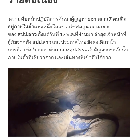
ความคืบหน้าปฏิบัติการค้นหาผู้สูญหาย
ชาวลาว 7 คน ติด
อยู่ภายในถ้ำ
แห่งหนึ่งในแขวงไซสมบูน ตอนกลาง
ของ
สปป.ลาว
ตั้งแต่วันที่ 19 พ.ค.ที่ผ่านมา ล่าสุดเจ้าหน้าที่
กู้ภัยจากทั้ง สปป.ลาว และประเทศไทย ยังคงเดินหน้า
ภารกิจแข่งกับเวลา ท่ามกลางอุปสรรคสำคัญจากระดับน้ำ
ภายในถ้ำที่เชี่ยวกราก และเส้นทางที่เข้าถึงได้ยาก