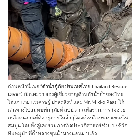
ก่อนหน้านี้ เพจ “
ดำน้ำกู้ภัย ประเทศไทย Thailand Rescue
Diver
.” เปิดเผยว่า สองผู้เชี่ยวชาญด้านดำน้ำถ้ำของไทย
ได้แก่ นาย นรเศรษฐ์ ปาละสิงห์ และ Mr. Mikko Paasi ได้
เดินทางไปสมทบทีมกู้ภัยที่ สปป.ลาว เพื่อร่วมภารกิจช่วย
เหลือคนงานที่ติดอยู่ภายในถ้ำอุโมงค์เหมืองทอง แขวงไซ
สมบูน โดยทั้งคู่เคยร่วมภารกิจประวัติศาสตร์ช่วย 13 ชีวิต
ทีมหมูป่า ที่ถ้ำหลวงขุนน้ำนางนอนมาแล้ว