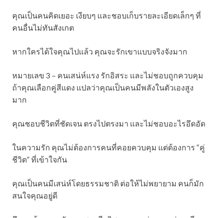
คุณเป็นคนคิดเยอะ เงียบๆ และชอบเก็บรายละเอียดเล็กๆ ที่
คนอื่นไม่ทันสังเกต
หากใครได้ใจคุณไปแล้ว คุณจะรักเขาแบบจริงจังมาก
หมายเลข 3 – คนเสน่ห์แรง รักอิสระ และไม่ชอบถูกควบคุม
ถ้าคุณเลือกคู่สีแดง แปลว่าคุณเป็นคนมีพลังในตัวเองสูง
มาก
คุณชอบชีวิตที่ชัดเจน ตรงไปตรงมา และไม่ชอบอะไรอึดอัด
ในความรัก คุณไม่ต้องการคนที่คอยควบคุม แต่ต้องการ “คู่
ชีวิต” ที่เข้าใจกัน
คุณเป็นคนมีเสน่ห์โดยธรรมชาติ ต่อให้ไม่พยายาม คนก็มัก
สนใจคุณอยู่ดี