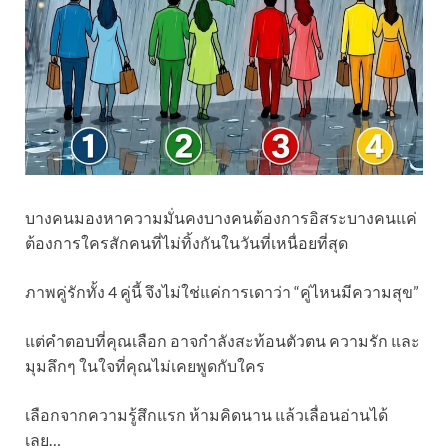
บางคนมองหาความมั่นคงบางคนต้องการอิสระบางคนแค่
ต้องการใครสักคนที่ไม่ทิ้งกันในวันที่เหนื่อยที่สุด
ภาพคู่รักทั้ง 4 คู่นี้ จึงไม่ใช่แค่การเดาว่า “คู่ไหนมีความสุข”
แต่คำตอบที่คุณเลือก อาจกำลังสะท้อนตัวตน ความรัก และ
มุมลึกๆ ในใจที่คุณไม่เคยพูดกับใคร
เลือกจากความรู้สึกแรก ห้ามคิดนาน แล้วเลื่อนอ่านได้
เลย…