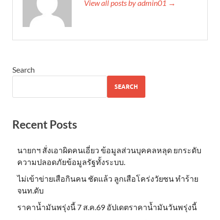
View all posts by admin01 →
Search
SEARCH
Recent Posts
นายกฯ สั่งเอาผิดคนเอี่ยว ข้อมูลส่วนบุคคลหลุด ยกระดับ
ความปลอดภัยข้อมูลรัฐทั้งระบบ.
ไม่เข้าข่าย​เสือกินคน ชัดแล้ว ลูกเสือโคร่งวัยซน ทำร้าย
จนท.ดับ
ราคาน้ำมันพรุ่งนี้ 7 ส.ค.69 อัปเดตราคาน้ำมันวันพรุ่งนี้