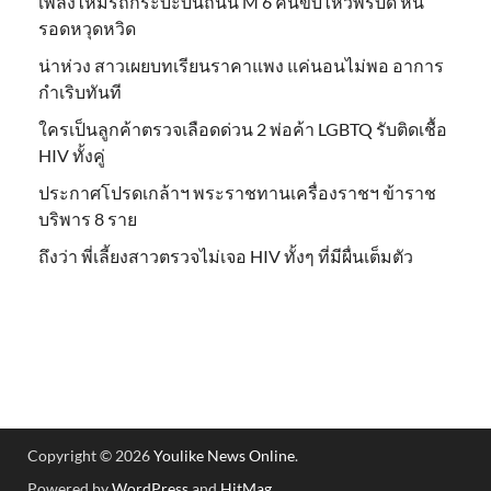
เพลิงไหม้รถกระบะบนถนน M 6 คนขับไหวพริบดี หนี
รอดหวุดหวิด
น่าห่วง สาวเผยบทเรียนราคาแพง แค่นอนไม่พอ อาการ
กำเริบทันที
ใครเป็นลูกค้าตรวจเลือดด่วน 2 พ่อค้า LGBTQ รับติดเชื้อ
HIV ทั้งคู่
ประกาศโปรดเกล้าฯ พระราชทานเครื่องราชฯ ข้าราช
บริพาร 8 ราย
ถึงว่า พี่เลี้ยงสาวตรวจไม่เจอ HIV ทั้งๆ ที่มีผื่นเต็มตัว
Copyright © 2026
Youlike News Online
.
Powered by
WordPress
and
HitMag
.