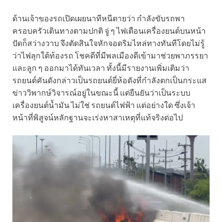
ด้านเจ้าของรถเปิดเผยนาทีหนีตายว่า กำลังขับรถพา
ครอบครัวเดินทางตามปกติ จู่ ๆ ไฟเตือนเครื่องยนต์บนหน้า
ปัดก็สว่างวาบ จึงตัดสินใจหักจอดริมไหล่ทางทันทีโดยไม่รู้
ว่าไฟลุกใต้ท้องรถ โชคดีที่มีพลเมืองดีเข้ามาช่วยพาภรรยา
และลูก ๆ ออกมาได้ทันเวลา ทั้งนี้มีรายงานเพิ่มเติมว่า
รถยนต์คันดังกล่าวเป็นรถยนต์ยี่ห้อดังที่กำลังตกเป็นกระแส
ข่าววิพากษ์วิจารณ์อยู่ในขณะนี้ แต่ยืนยันว่าเป็นระบบ
เครื่องยนต์น้ำมัน ไม่ใช่ รถยนต์ไฟฟ้า แต่อย่างใด ซึ่งเจ้า
หน้าที่พิสูจน์หลักฐานจะเร่งหาสาเหตุที่แท้จริงต่อไป