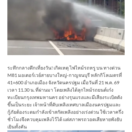
ระทึกกลางดึกเที่ยงวัน! เกิดเหตุ ไฟไหม้รถหรู บน ทางด่วน
M81 มอเตอร์เวย์สายบางใหญ่-กาญจนบุรี หลักกิโลเมตรที่
41+600 อำเภอเมือง จังหวัดนครปฐม เมื่อวันที่ 21 พ.ค. 69
เวลา 11.30 น. ที่ผ่านมา โดยเพลิงได้ลุกไหม้รถยนต์เก๋ง
ทะเบียนกรุงเทพมหานคร อย่างรุนแรงและมีเสียงระเบิดดัง
ขึ้นเป็นระยะ เจ้าหน้าที่ดับเพลิงเทศบาลเมืองนครปฐมและ
กู้ภัยต้องระดมกำลังเข้าสกัดเพลิงอย่างเร่งด่วน ใช้เวลาครึ่ง
ชั่วโมงจึงควบคุมเพลิงไว้ได้ แต่สภาพรถวอดเสียหายพังยับ
เยินทั้งคัน