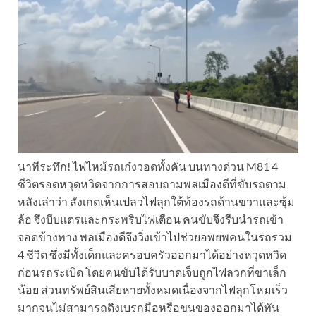
นาทีระทึก! ไฟไหม้รถเก๋งวอดทั้งคัน บนทางด่วน M81 4
ชีวิตรอดหวุดหวิดจากการสอบถามพลเมืองดีที่ขับรถตาม
หลังเล่าว่า สังเกตเห็นเปลวไฟลุกใต้ท้องรถด้านขวาและซุ้ม
ล้อ จึงบีบแตรและกระพริบไฟเตือน คนขับจึงรีบนำรถเข้า
จอดข้างทาง พลเมืองดีจึงวิ่งเข้าไปช่วยอพยพคนในรถรวม
4 ชีวิต ซึ่งมีทั้งเด็กและครอบครัวออกมาได้อย่างหวุดหวิด
ก่อนรถระเบิด โดยคนขับได้รับบาดเจ็บถูกไฟลวกที่ขาเล็ก
น้อย ส่วนทรัพย์สินเสียหายทั้งหมดเนื่องจากไฟลุกโหมเร็ว
มากจนไม่สามารถดึงเบรกมือหรือขนของออกมาได้ทัน