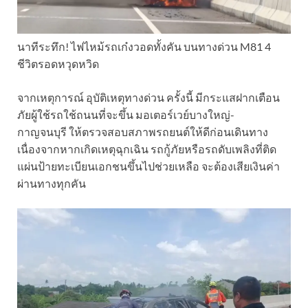
นาทีระทึก! ไฟไหม้รถเก๋งวอดทั้งคัน บนทางด่วน M81 4
ชีวิตรอดหวุดหวิด
จากเหตุการณ์ อุบัติเหตุทางด่วน ครั้งนี้ มีกระแสฝากเตือน
ภัยผู้ใช้รถใช้ถนนที่จะขึ้น มอเตอร์เวย์บางใหญ่-
กาญจนบุรี ให้ตรวจสอบสภาพรถยนต์ให้ดีก่อนเดินทาง
เนื่องจากหากเกิดเหตุฉุกเฉิน รถกู้ภัยหรือรถดับเพลิงที่ติด
แผ่นป้ายทะเบียนเอกชนขึ้นไปช่วยเหลือ จะต้องเสียเงินค่า
ผ่านทางทุกคัน