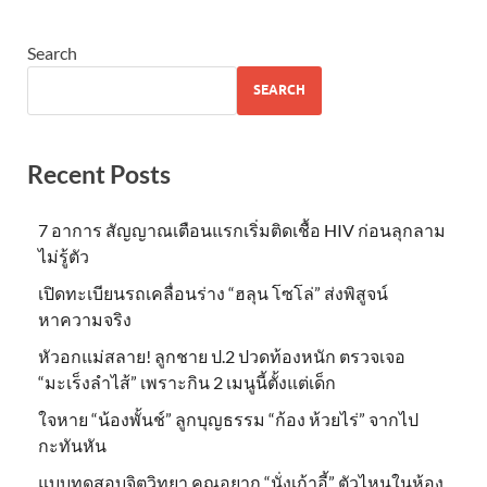
Search
SEARCH
Recent Posts
7 อาการ สัญญาณเตือนแรกเริ่มติดเชื้อ HIV ก่อนลุกลาม
ไม่รู้ตัว
เปิดทะเบียนรถเคลื่อนร่าง “ฮลุน โซโล่” ส่งพิสูจน์
หาความจริง
หัวอกแม่สลาย! ลูกชาย ป.2 ปวดท้องหนัก ตรวจเจอ
“มะเร็งลำไส้” เพราะกิน 2 เมนูนี้ตั้งแต่เด็ก
ใจหาย “น้องพั้นช์” ลูกบุญธรรม “ก้อง ห้วยไร่” จากไป
กะทันหัน
แบบทดสอบจิตวิทยา คุณอยาก “นั่งเก้าอี้” ตัวไหนในห้อง