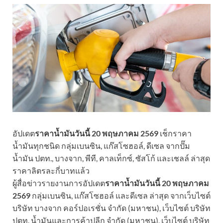
อัปเดต
ราคาน้ำมันวันนี้ 20 พฤษภาคม 2569
เช็กราคา
น้ำมันทุกชนิด กลุ่มเบนซิน, แก๊สโซฮอล์, ดีเซล จากปั๊ม
น้ำมัน ปตท., บางจาก, พีที, คาลเท็กซ์, ซัสโก้ และเชลล์ ล่าสุด
ราคาลิตรละกี่บาทแล้ว
ผู้สื่อข่าวรายงานการอัปเดต
ราคาน้ำมันวันนี้ 20 พฤษภาคม
2569
กลุ่มเบนซิน, แก๊สโซฮอล์ และดีเซล ล่าสุด จากเว็บไซต์
บริษัท บางจาก คอร์ปอเรชั่น จำกัด (มหาชน), เว็บไซต์ บริษัท
ปตท. น้ำมันและการค้าปลีก จำกัด (มหาชน), เว็บไซต์ บริษัท