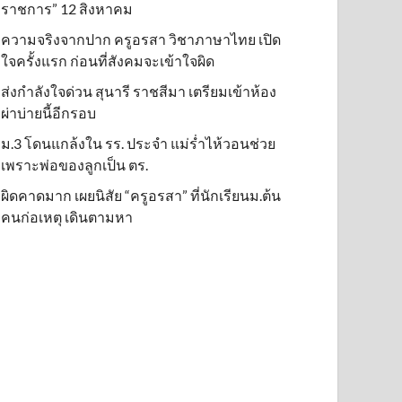
ราชการ” 12 สิงหาคม
ความจริงจากปาก ครูอรสา วิชาภาษาไทย เปิด
ใจครั้งแรก ก่อนที่สังคมจะเข้าใจผิด
ส่งกำลังใจด่วน สุนารี ราชสีมา เตรียมเข้าห้อง
ผ่าบ่ายนี้อีกรอบ
ม.3 โดนแกล้งใน รร. ประจำ แม่ร่ำไห้วอนช่วย
เพราะพ่อของลูกเป็น ตร.
ผิดคาดมาก เผยนิสัย “ครูอรสา” ที่นักเรียนม.ต้น
คนก่อเหตุ เดินตามหา