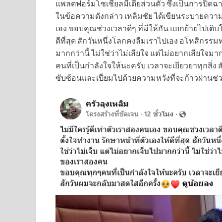
แพลตฟอร์มโซเชียลมีเดียส่วนตัว ซึ่งเป็นการปิดฉาก
ในข้อความดังกล่าว เหลิมชัย ได้เขียนระบายความร
เอง ขอบคุณช่วงเวลาดีๆ ที่มีให้กัน แยกย้ายไปเติบโ
ดีที่สุด สักวันหนึ่งโลกคงลืมเราไปเอง อโหสิกรรมทุก
มากกว่านี้ ไม่ใช่ว่าไม่เสียใจ แต่ไม่อยากเสียใจ
คนที่เป็นกำลังใจให้นะครับ เวลาจะเยียวยาทุกสิ่ง ส
ซับซ้อนและเปี่ยมไปด้วยความหวังที่จะก้าวผ่านช่ว