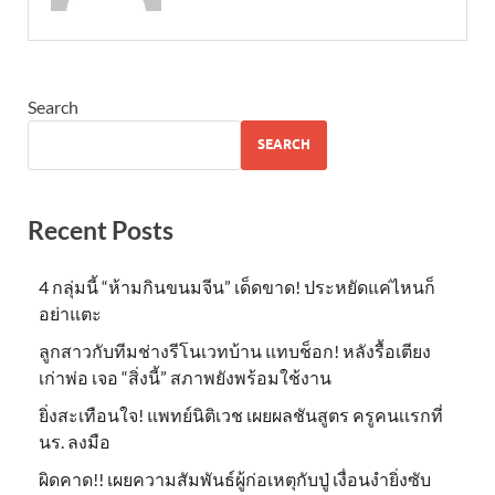
Search
SEARCH
Recent Posts
4 กลุ่มนี้ “ห้ามกินขนมจีน” เด็ดขาด! ประหยัดแค่ไหนก็
อย่าแตะ
ลูกสาวกับทีมช่างรีโนเวทบ้าน แทบช็อก! หลังรื้อเตียง
เก่าพ่อ เจอ “สิ่งนี้” สภาพยังพร้อมใช้งาน
ยิ่งสะเทือนใจ! แพทย์นิติเวช เผยผลชันสูตร ครูคนเเรกที่
นร. ลงมือ
ผิดคาด!! เผยความสัมพันธ์ผู้ก่อเหตุกับปู่ เงื่อนงำยิ่งซับ