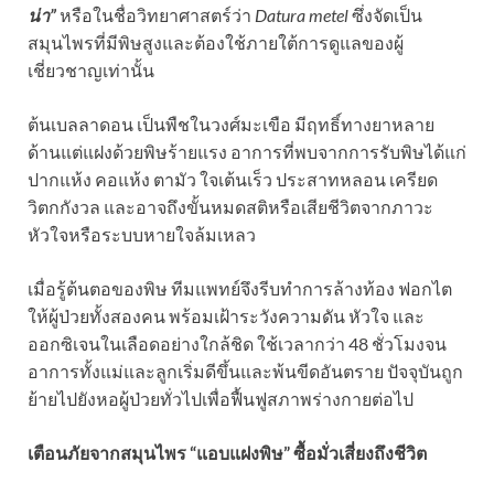
น่า”
หรือในชื่อวิทยาศาสตร์ว่า
Datura metel
ซึ่งจัดเป็น
สมุนไพรที่มีพิษสูงและต้องใช้ภายใต้การดูแลของผู้
เชี่ยวชาญเท่านั้น
ต้นเบลลาดอน เป็นพืชในวงศ์มะเขือ มีฤทธิ์ทางยาหลาย
ด้านแต่แฝงด้วยพิษร้ายแรง อาการที่พบจากการรับพิษได้แก่
ปากแห้ง คอแห้ง ตามัว ใจเต้นเร็ว ประสาทหลอน เครียด
วิตกกังวล และอาจถึงขั้นหมดสติหรือเสียชีวิตจากภาวะ
หัวใจหรือระบบหายใจล้มเหลว
เมื่อรู้ต้นตอของพิษ ทีมแพทย์จึงรีบทำการล้างท้อง ฟอกไต
ให้ผู้ป่วยทั้งสองคน พร้อมเฝ้าระวังความดัน หัวใจ และ
ออกซิเจนในเลือดอย่างใกล้ชิด ใช้เวลากว่า 48 ชั่วโมงจน
อาการทั้งแม่และลูกเริ่มดีขึ้นและพ้นขีดอันตราย ปัจจุบันถูก
ย้ายไปยังหอผู้ป่วยทั่วไปเพื่อฟื้นฟูสภาพร่างกายต่อไป
เตือนภัยจากสมุนไพร “แอบแฝงพิษ” ซื้อมั่วเสี่ยงถึงชีวิต