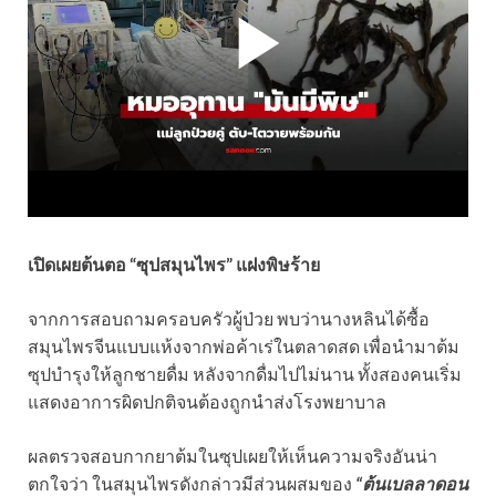
เปิดเผยต้นตอ “ซุปสมุนไพร” แฝงพิษร้าย
จากการสอบถามครอบครัวผู้ป่วย พบว่านางหลินได้ซื้อ
สมุนไพรจีนแบบแห้งจากพ่อค้าเร่ในตลาดสด เพื่อนำมาต้ม
ซุปบำรุงให้ลูกชายดื่ม หลังจากดื่มไปไม่นาน ทั้งสองคนเริ่ม
แสดงอาการผิดปกติจนต้องถูกนำส่งโรงพยาบาล
ผลตรวจสอบกากยาต้มในซุปเผยให้เห็นความจริงอันน่า
ตกใจว่า ในสมุนไพรดังกล่าวมีส่วนผสมของ
“ต้นเบลลาดอน