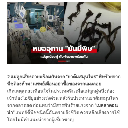
2 แม่ลูกเสี่ยงตายพร้อมกันจาก “ยาต้มสมุนไพร” พิษร้ายจาก
พืชต้องห้าม! แพทย์เตือนอย่าซื้อของจากแผงลอย
เกิดเหตุสุดสะเทือนใจในประเทศจีน เมื่อแม่ลูกคู่หนึ่งต้อง
เข้าห้องไอซียูอย่างเร่งด่วน หลังรับประทานยาต้มสมุนไพร
จากตลาดสด ก่อนพบว่ามีสารพิษร้ายแรงจาก
“เบลลาดอน
น่า”
แพทย์ชี้พืชชนิดนี้อันตรายถึงชีวิต ควรหลีกเลี่ยงการใช้
โดยไม่มีคำแนะนำจากผู้เชี่ยวชาญ