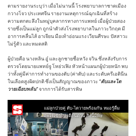
ตามรายงานระบุว่า เมื่อไม่นานนี้ โรงพยาบาลกาชาดเมือง
กวางโจว ประเทศจีน รายงานเหตุการณ์ฉุกเฉินที่สร้าง
ความตกตะลึงในหมู่บุคลากรทางการแพทย์ เมื่อผู้ป่วยสอง
รายซึ่งเป็นแม่ลูก ถูกนำตัวส่งโรงพยาบาลในภาวะวิกฤต มี
อาการคลื่นไส้ อาเจียน มือเท้าอ่อนแรง เวียนศีรษะ ปัสสาวะ
ไม่รู้ตัว และหมดสติ
ผู้ป่วยคือ นางหลิน อู๋ และลูกชายชื่อหวัง จวิน ซึ่งหลังรับการ
ตรวจโดยนายแพทย์จู โหย่วเฟิง หัวหน้าแผนกผู้ป่วยหนัก พบ
ว่าทั้งคู่มีค่าการทำงานของตับ (ค่าตับ) และระดับครีเอตินีน
ในเลือดสูงผิดปกติ ซึ่งเป็นสัญญาณของภาวะ
“ตับและไต
วายเฉียบพลัน”
จากการได้รับสารพิษ