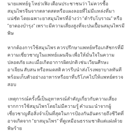
นายแพทย์จู โหย่วเฟิง เตือนประชาชนว่า ไม่ควรซื้อ
สมุนไพรจีนจากตลาดสดหรือแผงลอยที่ไม่มีแหล่งที่มา
แน่ชัด โดยเฉพาะยาสมุนไพรที่อ้างว่า “ตำรับโบราณ” หรือ
“ยาดองบำรุง” เพราะมีความเสี่ยงสูงที่จะปนเปื้อนสมุนไพรมี
พิษ
หากต้องการใช้สมุนไพร ควรปรึกษาแพทย์หรือเภสัชกรที่มี
ความเชี่ยวชาญในแพทย์แผนจีน เพื่อให้มั่นใจในความ
ปลอดภัย และเมื่อเกิดอาการผิดปกติ เช่น เวียนศีรษะ
อาเจียน สับสน หรือหมดสติ ควรรีบนำส่งโรงพยาบาลทันที
พร้อมเก็บตัวอย่างอาหารหรือยาที่บริโภคไปให้แพทย์ตรวจ
สอบ
เหตุการณ์ครั้งนี้เป็นอุทาหรณ์สำคัญเกี่ยวกับความเสี่ยง
จากการใช้สมุนไพรโดยไม่มีความรู้ คำแนะนำจากผู้
เชี่ยวชาญคือสิ่งจำเป็นที่สุดในการป้องกันอันตรายถึงชีวิตที่
อาจเกิดจาก “ยาสมุนไพร” ที่ดูเหมือนธรรมชาติแต่แฝงด้วย
พิษร้าย