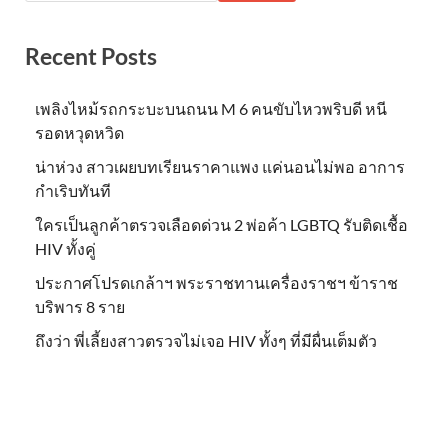
Recent Posts
เพลิงไหม้รถกระบะบนถนน M 6 คนขับไหวพริบดี หนี
รอดหวุดหวิด
น่าห่วง สาวเผยบทเรียนราคาแพง แค่นอนไม่พอ อาการ
กำเริบทันที
ใครเป็นลูกค้าตรวจเลือดด่วน 2 พ่อค้า LGBTQ รับติดเชื้อ
HIV ทั้งคู่
ประกาศโปรดเกล้าฯ พระราชทานเครื่องราชฯ ข้าราช
บริพาร 8 ราย
ถึงว่า พี่เลี้ยงสาวตรวจไม่เจอ HIV ทั้งๆ ที่มีผื่นเต็มตัว