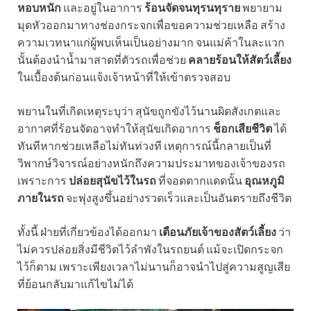
หอบหนัก
และอยู่ในอาการ
ร้อนจัดจนทุรนทุราย
พยายาม
มุดหัวออกมาทางช่องกระจกเพื่อขอความช่วยเหลือ สร้าง
ความเวทนาแก่ผู้พบเห็นเป็นอย่างมาก จนแม่ค้าในละแวก
นั้นต้องนำน้ำมาสาดที่ตัวรถเพื่อช่วย
คลายร้อนให้สัตว์เลี้ยง
ในเบื้องต้นก่อนแจ้งเจ้าหน้าที่ให้เข้าตรวจสอบ
พยานในที่เกิดเหตุระบุว่า สุนัขถูกขังไว้นานผิดสังเกตและ
อากาศที่ร้อนจัดอาจทำให้สุนัขเกิดอาการ
ช็อกเสียชีวิต
ได้
ทันทีหากช่วยเหลือไม่ทันท่วงที เหตุการณ์นี้กลายเป็นที่
วิพากษ์วิจารณ์อย่างหนักถึงความประมาทของเจ้าของรถ
เพราะการ
ปล่อยสุนัขไว้ในรถ
ที่จอดตากแดดนั้น
อุณหภูมิ
ภายในรถ
จะพุ่งสูงขึ้นอย่างรวดเร็วและเป็นอันตรายถึงชีวิต
ทั้งนี้ ฝ่ายที่เกี่ยวข้องได้ออกมา
เตือนภัยเจ้าของสัตว์เลี้ยง
ว่า
ไม่ควรปล่อยสิ่งมีชีวิตไว้ลำพังในรถยนต์ แม้จะเปิดกระจก
ไว้ก็ตาม เพราะเพียงเวลาไม่นานก็อาจนำไปสู่ความสูญเสีย
ที่ย้อนกลับมาแก้ไขไม่ได้