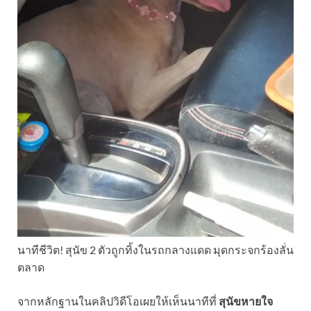
นาทีชีวิต! สุนัข 2 ตัวถูกทิ้งในรถกลางแดด มุดกระจกร้องลั่น
ตลาด
จากหลักฐานในคลิปวิดีโอเผยให้เห็นนาทีที่
สุนัขหายใจ