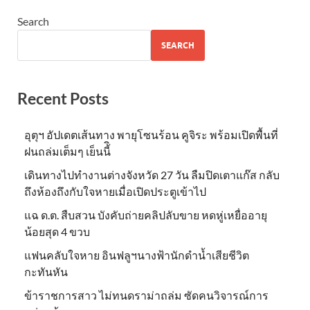
Search
SEARCH
Recent Posts
อุตุฯ อัปเดตเส้นทาง พายุโซนร้อน คูจิระ พร้อมเปิดพื้นที่
ฝนถล่มเต็มๆ เย็นนี้ิ
เดินทางไปทำงานต่างจังหวัด 27 วัน ลืมปิดเตาแก๊ส กลับ
ถึงห้องถึงกับใจหายเมื่อเปิดประตูเข้าไป
แฉ ด.ต. สืบสวน บังคับถ่ายคลิปลับขาย หดหู่เหยื่ออายุ
น้อยสุด 4 ขวบ
แฟนคลับใจหาย อินฟลูฯนางฟ้านักดำน้ำเสียชีวิต
กะทันหัน
ข้าราชการสาว ไม่ทนดราม่าถล่ม ซัดคนวิจารณ์การ