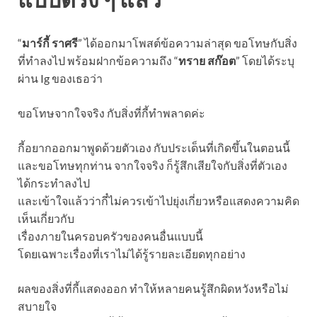
“
มาร์กี้ ราศรี
” ได้ออกมาโพสต์ข้อความล่าสุด ขอโทษกับสิ่ง
ที่ทำลงไป พร้อมฝากข้อความถึง “
ทราย สก๊อต
” โดยได้ระบุ
ผ่าน Ig ของเธอว่า
ขอโทษจากใจจริง กับสิ่งที่กี้ทำพลาดค่ะ
กี้อยากออกมาพูดด้วยตัวเอง กับประเด็นที่เกิดขึ้นในตอนนี้
และขอโทษทุกท่าน จากใจจริง ก็รู้สึกเสียใจกับสิ่งที่ตัวเอง
ได้กระทำลงไป
และเข้าใจแล้วว่ากี๋ไม่ควรเข้าไปยุ่งเกี่ยวหรือแสดงความคิด
เห็นเกี่ยวกับ
เรื่องภายในครอบครัวของคนอื่นแบบนี้
โดยเฉพาะเรื่องที่เราไม่ได้รู้รายละเอียดทุกอย่าง
ผลของสิ่งที่กี้แสดงออก ทำให้หลายคนรู้สึกผิดหวังหรือไม่
สบายใจ