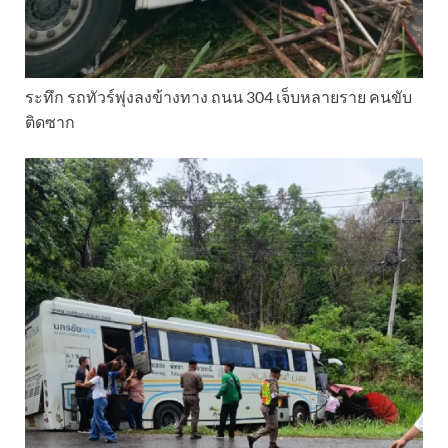
ระทึก รถทัวร์พุ่งลงข้างทาง ถนน 304 เจ็บหลายราย คนขับ
ติดซาก