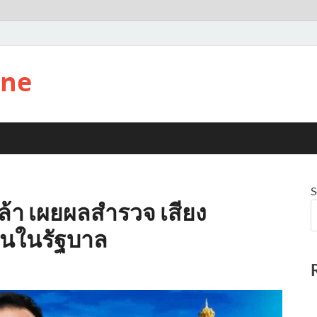
ine
S
ล้า เผยผลสำรวจ เสียง
่นในรัฐบาล