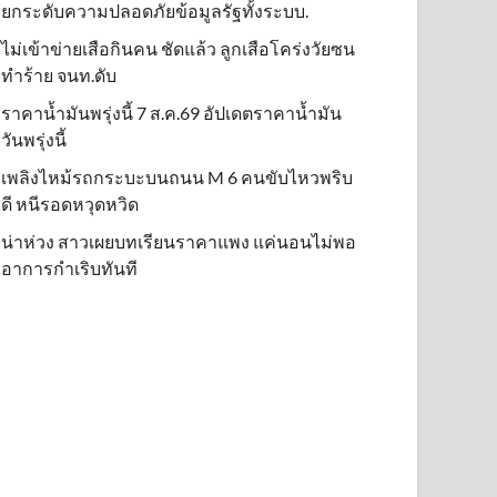
ยกระดับความปลอดภัยข้อมูลรัฐทั้งระบบ.
ไม่เข้าข่าย​เสือกินคน ชัดแล้ว ลูกเสือโคร่งวัยซน
ทำร้าย จนท.ดับ
ราคาน้ำมันพรุ่งนี้ 7 ส.ค.69 อัปเดตราคาน้ำมัน
วันพรุ่งนี้
เพลิงไหม้รถกระบะบนถนน M 6 คนขับไหวพริบ
ดี หนีรอดหวุดหวิด
น่าห่วง สาวเผยบทเรียนราคาแพง แค่นอนไม่พอ
อาการกำเริบทันที