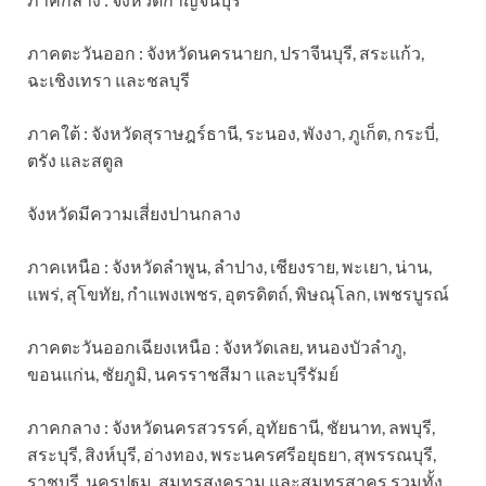
ภาคตะวันออก : จังหวัดนครนายก, ปราจีนบุรี, สระแก้ว,
ฉะเชิงเทรา และชลบุรี
ภาคใต้ : จังหวัดสุราษฎร์ธานี, ระนอง, พังงา, ภูเก็ต, กระบี่,
ตรัง และสตูล
จังหวัดมีความเสี่ยงปานกลาง
ภาคเหนือ : จังหวัดลำพูน, ลำปาง, เชียงราย, พะเยา, น่าน,
แพร่, สุโขทัย, กำแพงเพชร, อุตรดิตถ์, พิษณุโลก, เพชรบูรณ์
ภาคตะวันออกเฉียงเหนือ : จังหวัดเลย, หนองบัวลำภู,
ขอนแก่น, ชัยภูมิ, นครราชสีมา และบุรีรัมย์
ภาคกลาง : จังหวัดนครสวรรค์, อุทัยธานี, ชัยนาท, ลพบุรี,
สระบุรี, สิงห์บุรี, อ่างทอง, พระนครศรีอยุธยา, สุพรรณบุรี,
ราชบุรี, นครปฐม, สมุทรสงคราม และสมุทรสาคร รวมทั้ง