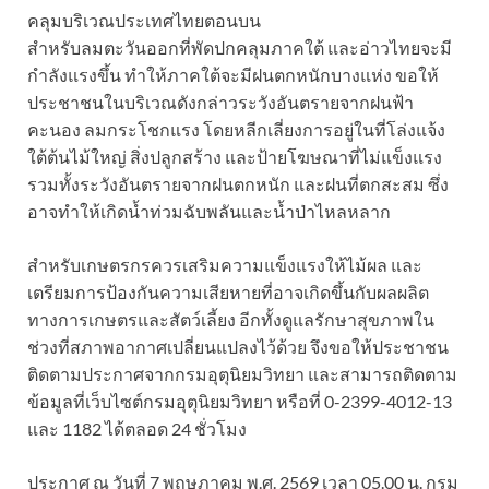
คลุมบริเวณประเทศไทยตอนบน
สำหรับลมตะวันออกที่พัดปกคลุมภาคใต้ และอ่าวไทยจะมี
กำลังแรงขึ้น ทำให้ภาคใต้จะมีฝนตกหนักบางแห่ง ขอให้
ประชาชนในบริเวณดังกล่าวระวังอันตรายจากฝนฟ้า
คะนอง ลมกระโชกแรง โดยหลีกเลี่ยงการอยู่ในที่โล่งแจ้ง
ใต้ต้นไม้ใหญ่ สิ่งปลูกสร้าง และป้ายโฆษณาที่ไม่แข็งแรง
รวมทั้งระวังอันตรายจากฝนตกหนัก และฝนที่ตกสะสม ซึ่ง
อาจทำให้เกิดน้ำท่วมฉับพลันและน้ำป่าไหลหลาก
สำหรับเกษตรกรควรเสริมความแข็งแรงให้ไม้ผล และ
เตรียมการป้องกันความเสียหายที่อาจเกิดขึ้นกับผลผลิต
ทางการเกษตรและสัตว์เลี้ยง อีกทั้งดูแลรักษาสุขภาพใน
ช่วงที่สภาพอากาศเปลี่ยนแปลงไว้ด้วย จึงขอให้ประชาชน
ติดตามประกาศจากกรมอุตุนิยมวิทยา และสามารถติดตาม
ข้อมูลที่เว็บไซต์กรมอุตุนิยมวิทยา หรือที่ 0-2399-4012-13
และ 1182 ได้ตลอด 24 ชั่วโมง
ประกาศ ณ วันที่ 7 พฤษภาคม พ.ศ. 2569 เวลา 05.00 น. กรม