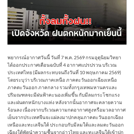
พยากรณ์อากาศวันนี้ วันที่ 7 พ.ค. 2569 กรมอุตุนิยมวิทยา
ได้ออกประกาศเตือนฉบับที่ 4 อากาศแปรปรวน บริเวณ
ประเทศไทย (มีผลกระทบจนถึงวันที่ 10 พฤษภาคม 2569)
โดยระบุว่า บริเวณภาคเหนือ ภาคตะวันออกเฉียงเหนือ
ภาคตะวันออก ภาคกลาง รวมทั้งกรุงเทพมหานครและ
ปริมณฑลจะมีฝนฟ้าคะนองเพิ่มขึ้น กับมีลมกระโชกแรง
และฝนตกหนักบางแห่ง หลังจากนั้นอากาศจะคลายความ
ร้อนลง เนื่องจากบริเวณความกดอากาศสูงหรือมวลอากาศ
เย็นจากประเทศจีนจะแผ่ลงมาปกคลุมภาคตะวันออกเฉียง
เหนือและทะเลจีนใต้ ประกอบกับมีลมใต้และลมตะวันออก
เฉียงใต้พัดนำความชื้นจากอ่าวไทย และทะเลจีนใต้เข้าปก