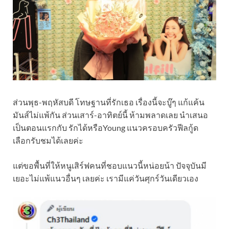
ส่วนพุธ-พฤหัสบดี โทษฐานที่รักเธอ เรื่องนี้จะบู๊ๆ แก้แค้น
มันส์ไม่แพ้กัน ส่วนเสาร์-อาทิตย์นี้ ห้ามพลาดเลย นำเสนอ
เป็นตอนแรกกับ รักได้หรือYoung แนวครอบครัวฟีลกู้ด
เลือกรับชมได้เลยค่ะ
แต่ขอพื้นที่ให้หนูเสิร์ฟคนที่ชอบแนวนี้หน่อยน้า ปัจจุบันมี
เยอะไม่แพ้แนวอื่นๆ เลยค่ะ เรามีแค่วันศุกร์วันเดียวเอง