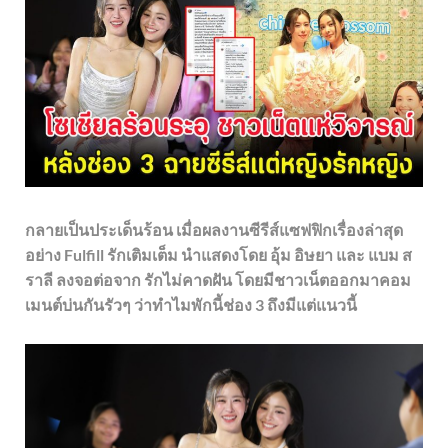
กลายเป็นประเด็นร้อน เมื่อผลงานซีรีส์แซฟฟิกเรื่องล่าสุด
อย่าง Fulfill รักเติมเต็ม นำแสดงโดย อุ้ม อิษยา และ แบม ส
ราลี ลงจอต่อจาก รักไม่คาดฝัน โดยมีชาวเน็ตออกมาคอม
เมนต์บ่นกันรัวๆ ว่าทำไมพักนี้ช่อง 3 ถึงมีแต่แนวนี้