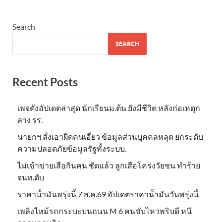
Search
SEARCH
Recent Posts
เพจดังอัปเดตล่าสุด นักเรียนม.ต้น ยังมีชีวิต หลังก่อเหตุก
ลาง รร.
นายกฯ สั่งเอาผิดคนเอี่ยว ข้อมูลส่วนบุคคลหลุด ยกระดับ
ความปลอดภัยข้อมูลรัฐทั้งระบบ.
ไม่เข้าข่าย​เสือกินคน ชัดแล้ว ลูกเสือโคร่งวัยซน ทำร้าย
จนท.ดับ
ราคาน้ำมันพรุ่งนี้ 7 ส.ค.69 อัปเดตราคาน้ำมันวันพรุ่งนี้
เพลิงไหม้รถกระบะบนถนน M 6 คนขับไหวพริบดี หนี