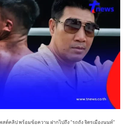
พสต์คลิป พร้อมข้อความ ฝากไปถึง “รถถัง จิตรเมืองนนท์”