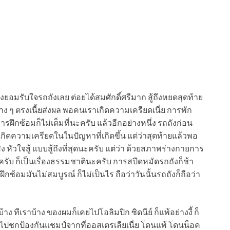
งยอมรับใจรถถังเลย ต่อยได้สมศักดิ์ศรีมาก สู้ถึงหยดสุดท้าย
าง ๆ ตรงเนี้ยส่งผล พอคนเราเกิดความเครียดเนี่ย การพัก
ฝึกซ้อมก็ไม่เต็มที่นะครับ แล้วอีกอย่างหนึ่ง รถถังก่อน
นเกิดความเครียดในในปัญหาที่เกิดขึ้น แต่ว่าสุดท้ายแล้วพอ
ง หัวใจสู้ แบบสู้ถึงที่สุดนะครับ แต่ว่า ด้วยสภาพร่างกายการ
ครับ ก็เป็นเรื่องธรรมชาตินะครับ การสปีดหมัดรถถังก็ช้า
ซ้อมมันไม่สมบูรณ์ ก็ไม่เป็นไร ถือว่าวันนั้นรถถังก็ถือว่า
าง ทีเราบ้าง ของผมก็เคยไปโอลิมปิก ซิดนีย์ ก็แพ้อย่างงี้ ก็
ยฮะ ไปชกป้องกันแชมป์จากที่ออสเตรเลียเนี่ย โดนแพ้ โดนน็อค