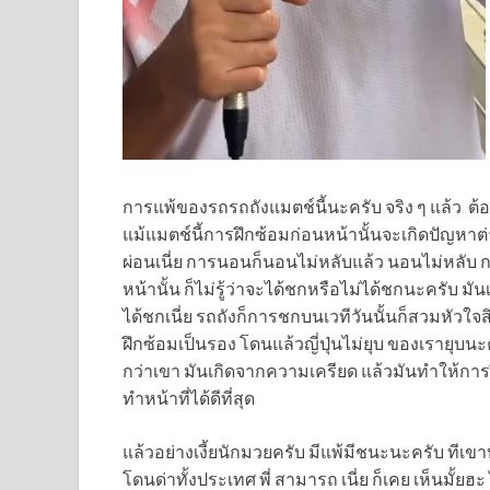
การแพ้ของรถรถถังแมตช์นี้นะครับ จริง ๆ แล้ว ต้อ
แม้แมตช์นี้การฝึกซ้อมก่อนหน้านั้นจะเกิดปัญหาต่
ผ่อนเนี่ย การนอนก็นอนไม่หลับแล้ว นอนไม่หลับ การ
หน้านั้น ก็ไม่รู้ว่าจะได้ชกหรือไม่ได้ชกนะครับ มั
ได้ชกเนี่ย รถถังก็การชกบนเวทีวันนั้นก็สวมหัวใจสิ
ฝึกซ้อมเป็นรอง โดนแล้วญี่ปุ่นไม่ยุบ ของเรายุบนะ
กว่าเขา มันเกิดจากความเครียด แล้วมันทำให้การฝึก
ทำหน้าที่ได้ดีที่สุด
แล้วอย่างเงี้ยนักมวยครับ มีแพ้มีชนะนะครับ ทีเขาบ้
โดนด่าทั้งประเทศ พี่ สามารถ เนี่ย ก็เคย เห็นมั้