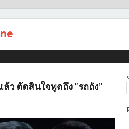
ine
S
แล้ว ตัดสินใจพูดถึง “รถถัง”