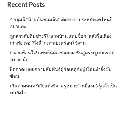
Recent Posts
4 กลุ่มนี้ “ห้ามกินขนมจีน” เด็ดขาด! ประหยัดแค่ไหนก็
อย่าแตะ
ลูกสาวกับทีมช่างรีโนเวทบ้าน แทบช็อก! หลังรื้อเตียง
เก่าพ่อ เจอ “สิ่งนี้” สภาพยังพร้อมใช้งาน
ยิ่งสะเทือนใจ! แพทย์นิติเวช เผยผลชันสูตร ครูคนเเรกที่
นร. ลงมือ
ผิดคาด!! เผยความสัมพันธ์ผู้ก่อเหตุกับปู่ เงื่อนงำยิ่งซับ
ซ้อน
เกินคาดหมด นิสัยแท้จริง “ครูหมวย” เหยื่อ ม.3 รู้แล้วเป็น
คนยังไง